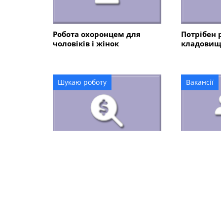
Робота охоронцем для
Потрібен 
чоловіків і жінок
кладовище
Шукаю роботу
Вакансії
Шукаю роботу в
Робота дл
Олександрії на літо
новачків б
Олександр
ОСТАННІ ОГОЛОШЕННЯ