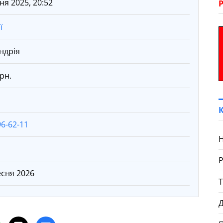
ня 2025, 20:52
ї
ндрія
рн.
96-62-11
Н
есня 2026
Д