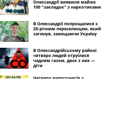
Олександрії виявили майже
100 "закладок" з наркотиками
В Олександрії попрощалися з
20-річним переселенцем, який
загинув, захищаючи Україну
В Олександрійському районі
четверо людей отруїлися
чадним газом, двоє з них —
діти
Четверо випускників з
Олександрії отримали
максимальні 200 балів на НМТ
Пожежі в Олександрії та Новій
Празі: горів будинок і літня
кухня