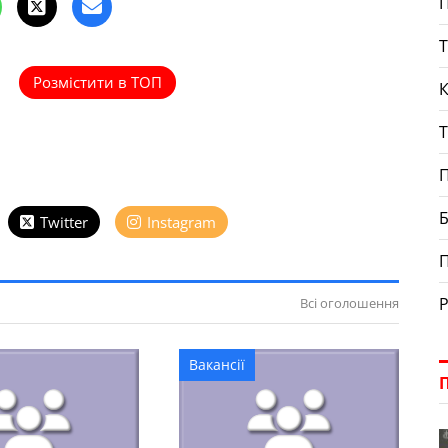
П
Т
Розмістити в ТОП
К
Т
П
Б
Twitter
Instagram
Р
Всі оголошення
Вакансії