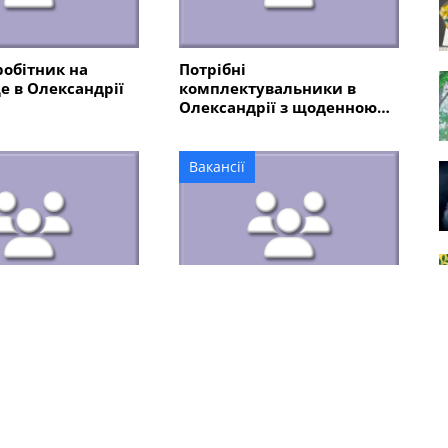
робітник на
Потрібні
 в Олександрії
комплектувальники в
Олександрії з щоденною
оплатою
Вакансії
я ФОП та
Требуется водитель на
ез досвіду в
легковой автомобиль в
ії
Александрии
Всі оголошення