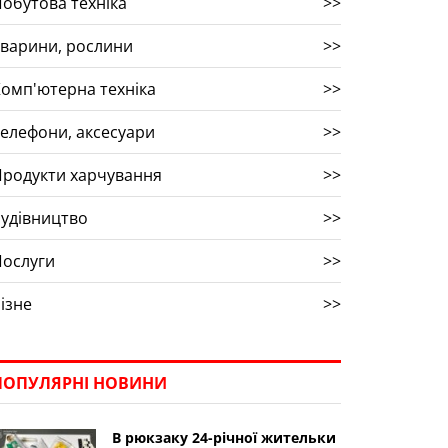
обутова техніка
>>
варини, рослини
>>
омп'ютерна техніка
>>
елефони, аксесуари
>>
родукти харчування
>>
удівництво
>>
Послуги
>>
ізне
>>
ПОПУЛЯРНІ НОВИНИ
В рюкзаку 24-річної жительки