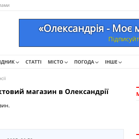
лами
«Олександрія - Моє 
Підписуйте
ІДНИК
СТАТТІ
МІСТО
ПОГОДА
ІНШЕ
сії
ктовий магазин в Олександрії
зин.