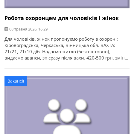
Робота охоронцем для чоловіків і жінок
08 травня 2026, 16:29
Для чоловіків, жінок пропонуємо роботу в охороні:
Кіровоградська, Черкаська, Вінницька обл. ВАХТА:
21/21, 21/10 діб. Надаємо житло (безкоштовно),
видаємо аванси, зп сразу після вахи. 420-500 грн. зміна
Обов’язки: Патрулювання терріторії Телефон: з 9:00 до
19:00 пн-пт.
Вакансії