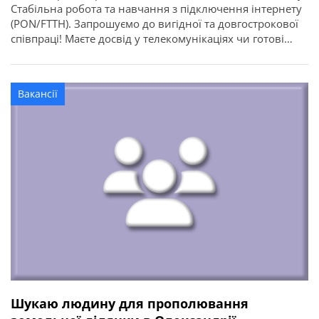
Стабільна робота та навчання з підключення інтернету
(PON/FTTH). ​Запрошуємо до вигідної та довгострокової
співпраці! Маєте досвід у телекомунікаціях чи готові
опанувати затребувану професію з нуля? Чекаємо саме
на вас — забезпечимо стабільними замовленнями та
навчимо всім тонкощам справи!
Вакансії
Шукаю людину для прополювання