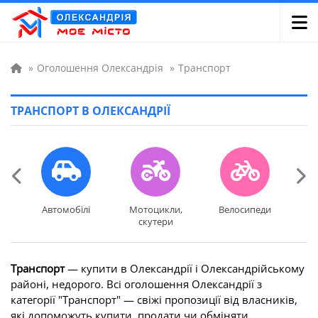
»
Оголошення Олександрія
»
Транспорт
ТРАНСПОРТ В ОЛЕКСАНДРІЇ
Автомобілі
Мотоцикли,
Велосипеди
Сіль
Автомобілі
Мотоцикли,
Велосипеди
Сіл
скутери
скутери
Транспорт
— купити в Олександрії і Олександрійському
районі, недорого. Всі оголошення Олександрії з
категорії "Транспорт" — свіжі пропозиції від власників,
які допоможуть купити, продати чи обміняти.