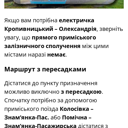
Якщо вам потрібна
електричка
Кропивницький – Олександрія
, зверніть
увагу, що
прямого приміського
залізничного сполучення
між цими
містами наразі
немає
.
Маршрут з пересадками
Дістатися до пункту призначення
можливо виключно
з пересадкою
.
Спочатку потрібно за допомогою
приміського поїзда
Колосівка –
Знам’янка-Пас.
або
Помічна –
Знам’янка-Пасажирська
дістатися з