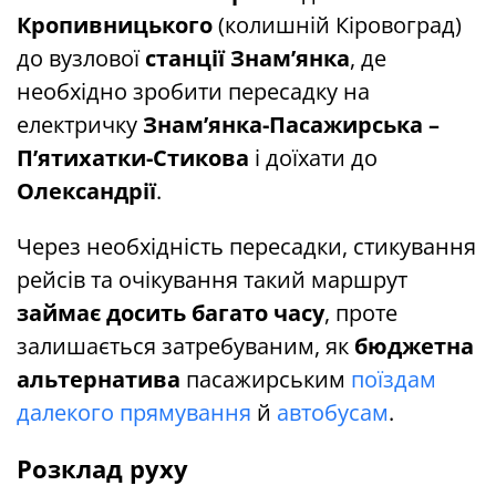
Кропивницького
(колишній Кіровоград)
до вузлової
станції Знам’янка
, де
необхідно зробити пересадку на
електричку
Знам’янка-Пасажирська –
П’ятихатки-Стикова
і доїхати до
Олександрії
.
Через необхідність пересадки, стикування
рейсів та очікування такий маршрут
займає досить багато часу
, проте
залишається затребуваним, як
бюджетна
альтернатива
пасажирським
поїздам
далекого прямування
й
автобусам
.
Розклад руху