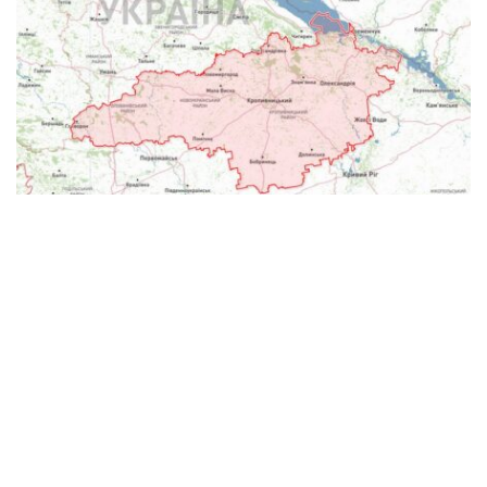
Місто Олександрія — це яка область
України
Довідкова інформація