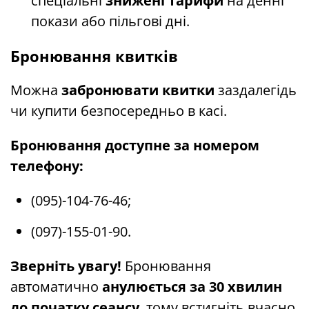
спеціальні
знижені тарифи
на денні
покази або пільгові дні.
Бронювання квитків
Можна
забронювати квитки
заздалегідь
чи купити безпосередньо в касі.
Бронювання доступне за номером
телефону:
(095)-104-76-46;
(097)-155-01-90.
Зверніть увагу!
Бронювання
автоматично
анулюється за 30 хвилин
до початку сеансу
, тому встигніть вчасно