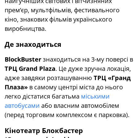
найгучніших світових і вітчизняних
прем’єр, мультфільмів, фестивального
кіно, знакових фільмів українського
виробництва.
Де знаходиться
BlockBuster
знаходиться на 3-му поверсі в
ТРЦ Grand Plaza
. Це дуже зручна локація,
адже завдяки розташуванню
ТРЦ «Гранд
Плаза»
в самому центрі міста до нього
легко дістатися багатьма
міськими
автобусами
або власним автомобілем
(перед торговим комплексом є парковка).
Кінотеатр Блокбастер