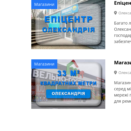
для дому
Епіцен
Магазини
Олекса
Багато 
Олексан
господар
забезпе
асортим
Олексан
замовле
Магаз
Магазини
Олекса
Магазин
серед мі
мережі г
для ремо
спеціал
асортим
мешкан