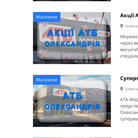
Акції 
Магазини
Олекса
Мережа 
через ве
масштаб
спеціал
позицій
дому. Ц
спожива
Супер
Магазини
Олекса
АТБ-Мар
предства
Олексан
суперма
асортим
необхід