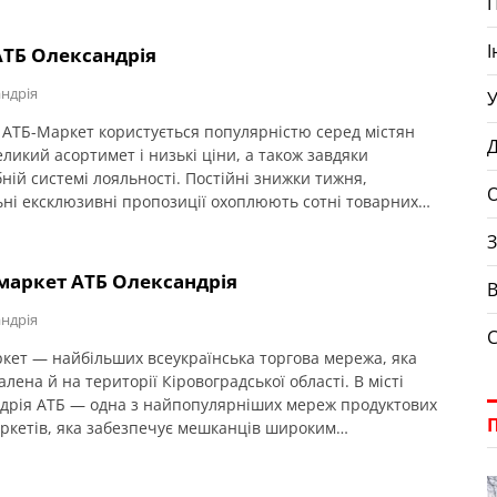
І
АТБ Олександрія
ндрія
У
АТБ-Маркет користується популярністю серед містян
Д
ликий асортимет і низькі ціни, а також завдяки
ній системі лояльності. Постійні знижки тижня,
О
ьні ексклюзивні пропозиції охоплюють сотні товарних
 — продукти харчування, побутова хімія, товари для
З
е дозволяє суттєво зменшити сімейні витрати на
чий кошик.
маркет АТБ Олександрія
В
ндрія
кет — найбільших всеукраїнська торгова мережа, яка
лена й на території Кіровоградської області. В місті
дрія АТБ — одна з найпопулярніших мереж продуктових
ркетів, яка забезпечує мешканців широким
ентом продовольчих та непродовольчих товарів першої
ності. Тут можна придбати продукти харчування, товари