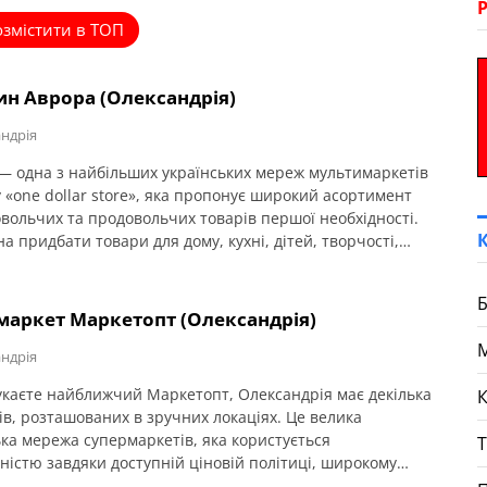
озмістити в ТОП
ин Аврора (Олександрія)
ндрія
— одна з найбільших українських мереж мультимаркетів
 «one dollar store», яка пропонує широкий асортимент
вольчих та продовольчих товарів першої необхідності.
а придбати товари для дому, кухні, дітей, творчості,
у хімію, косметику, канцелярію, сезонну продукцію,
, аксесуари, снеки, а також багато інших повсякденних
Б
маркет Маркетопт (Олександрія)
ндрія
каєте найближчий Маркетопт, Олександрія має декілька
К
ів, розташованих в зручних локаціях. Це велика
ька мережа супермаркетів, яка користується
ністю завдяки доступній ціновій політиці, широкому
енту.