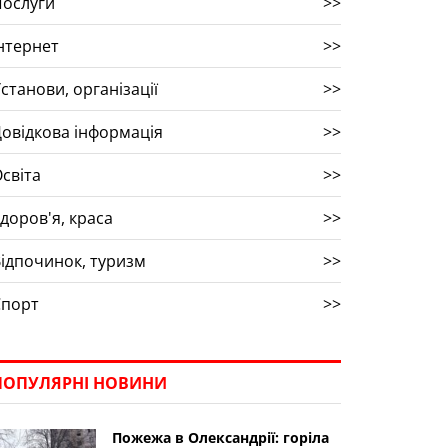
Послуги
>>
нтернет
>>
станови, організації
>>
овідкова інформація
>>
світа
>>
доров'я, краса
>>
ідпочинок, туризм
>>
Спорт
>>
ПОПУЛЯРНІ НОВИНИ
Пожежа в Олександрії: горіла