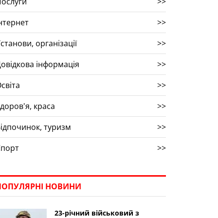
Послуги
>>
нтернет
>>
станови, організації
>>
овідкова інформація
>>
світа
>>
доров'я, краса
>>
ідпочинок, туризм
>>
Спорт
>>
ПОПУЛЯРНІ НОВИНИ
23-річний військовий з