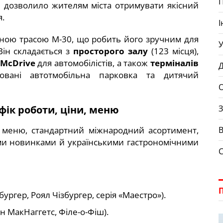
е дозволило жителям міста отримувати якісний
я.
І
ною трасою М-30, що робить його зручним для
У
ін складається з
просторого залу
(123 місця),
McDrive
для автомобілістів, а також
терміналів
Д
овані автотмобільна парковка та дитячий
О
фік роботи, ціни, меню
З
е меню, стандартний міжнародний асортимент,
В
ми новинками й українськими гастрономічними
бургер, Роял Чізбургер, серія «Маестро»).
н МакНаггетс, Філе-о-Фіш).