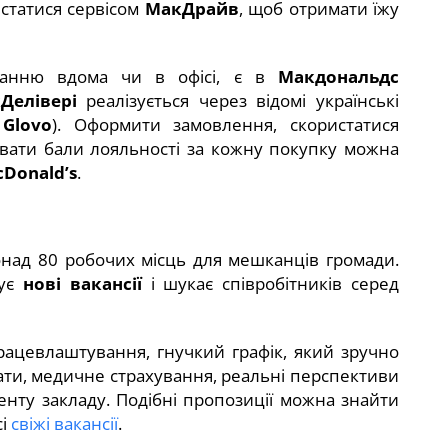
статися сервісом
МакДрайв
, щоб отримати їжу
уванню вдома чи в офісі, є в
Макдональдс
Делівері
реалізується через відомі українські
,
Glovo
). Оформити замовлення, скористатися
вати бали лояльності за кожну покупку можна
Donald’s
.
онад 80 робочих місць для мешканців громади.
нує
нові вакансії
і шукає співробітників серед
ацевлаштування, гнучкий графік, який зручно
ати, медичне страхування, реальні перспективи
енту закладу. Подібні пропозиції можна знайти
сі
свіжі вакансії
.