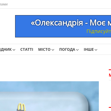
лами
«Олександрія - Моє 
Підписуйте
ІДНИК
СТАТТІ
МІСТО
ПОГОДА
ІНШЕ