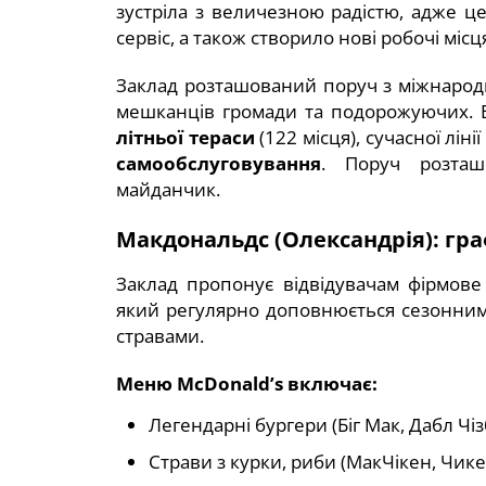
зустріла з величезною радістю, адже ц
сервіс, а також створило нові робочі місц
Заклад розташований поруч з міжнарод
мешканців громади та подорожуючих. В
літньої тераси
(122 місця), сучасної лінії
самообслуговування
. Поруч розташ
майданчик.
Макдональдс (Олександрія): гра
Заклад пропонує відвідувачам фірмов
який регулярно доповнюється сезонни
стравами.
Меню McDonald’s включає:
Легендарні бургери (Біг Мак, Дабл Чіз
Страви з курки, риби (МакЧікен, Чике