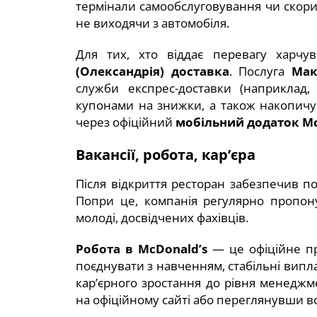
термінали самообслуговування чи скори
не виходячи з автомобіля.
Для тих, хто віддає перевагу харч
(Олександрія) доставка
. Послуга
Мак
служби експрес-доставки (наприклад
купонами на знижки, а також накопичу
через офіційний
мобільний додаток Mc
Вакансії, робота, кар’єра
Після відкриття ресторан забезпечив п
Попри це, компанія регулярно пропо
молоді, досвідчених фахівців.
Робота в McDonald’s
— це офіційне пр
поєднувати з навченням, стабільні випл
кар’єрного зростання до рівня менеджм
на офіційному сайті або переглянувши в