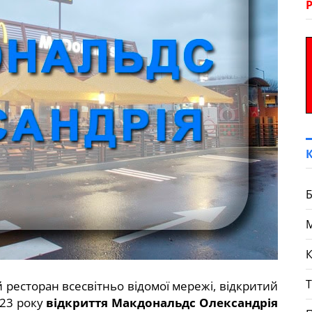
Б
К
ресторан всесвітньо відомої мережі, відкритий
023 року
відкриття Макдональдс Олександрія