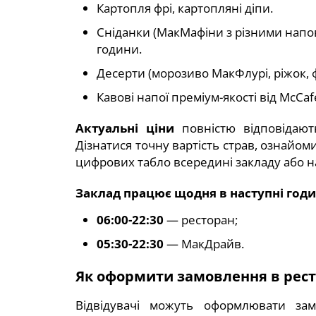
Картопля фрі, картопляні діпи.
Сніданки (МакМафіни з різними напов
години.
Десерти (морозиво МакФлурі, ріжок, ф
Кавові напої преміум-якості від McCaf
Актуальні ціни
повністю відповідають
Дізнатися точну вартість страв, ознайом
цифрових табло всередині закладу або на
Заклад працює щодня в наступні годи
06:00-22:30
— ресторан;
05:30-22:30
— МакДрайв.
Як оформити замовлення в рест
Відвідувачі можуть оформлювати зам