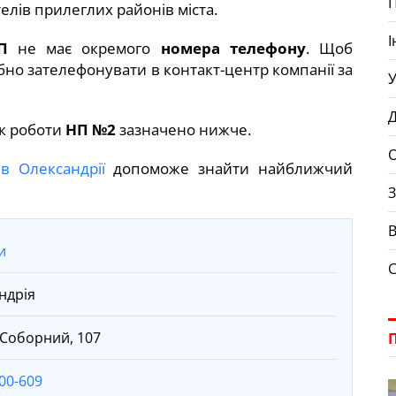
елів прилеглих районів міста.
І
П
не має окремого
номера телефону
. Щоб
бно зателефонувати в контакт-центр компанії за
У
Д
ік роботи
НП №2
зазначено нижче.
О
в Олександрії
допоможе знайти найближчий
З
В
и
ндрія
 Соборний, 107
00-609