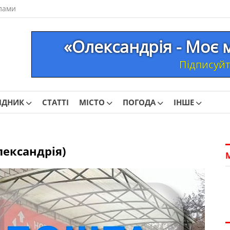
лами
«Олександрія - Моє 
Підписуйте
ІДНИК
СТАТТІ
МІСТО
ПОГОДА
ІНШЕ
лександрія)