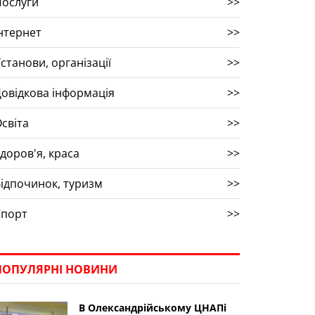
Послуги
>>
нтернет
>>
станови, організації
>>
овідкова інформація
>>
світа
>>
доров'я, краса
>>
ідпочинок, туризм
>>
Спорт
>>
ПОПУЛЯРНІ НОВИНИ
В Олександрійському ЦНАПі