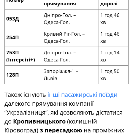
прямування
дорозі
Дніпро-Гол. –
1 год 46
053Д
Одеса-Гол.
хв
Кривий Ріг-Гол. –
1 год 46
254П
Одеса-Гол.
хв
753П
Дніпро-Гол. –
1 год 14
(Інтерсіті+)
Одеса-Гол.
хв
Запоріжжя-1 –
1 год 50
128П
Львів
хв
Також існують
інші пасажирські поїзди
далекого прямування компанії
“Укрзалізниця”, які дозволяють дістатися
до
Кропивницького
(колишній
Кіровоград)
з пересадкою
на проміжних