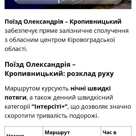
Поїзд Олександрія – Кропивницький
забезпечує пряме залізничне сполучення
з обласним центром Кіровоградської
області.
Поїзд Олександрія –
Кропивницький: розклад руху
Маршрутом курсують
нічні швидкі
потяги
, а також денний швидкісний
категорії
“Інтерсіті+”
, що дозволяє значно
скоротити тривалість подорожі.
Маршрут
Час в
Номер