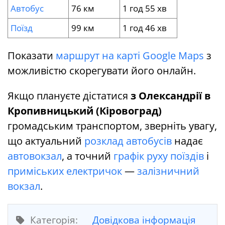
Автобус
76 км
1 год 55 хв
Поїзд
99 км
1 год 46 хв
Показати
маршрут на карті Google Maps
з
можливістю скорегувати його онлайн.
Якщо плануєте дістатися
з Олександрії в
Кропивницький (Кіровоград)
громадським транспортом, зверніть увагу,
що актуальний
розклад автобусів
надає
автовокзал
, а точний
графік руху поїздів
і
приміських електричок
—
залізничний
вокзал
.
Категорія:
Довідкова інформація