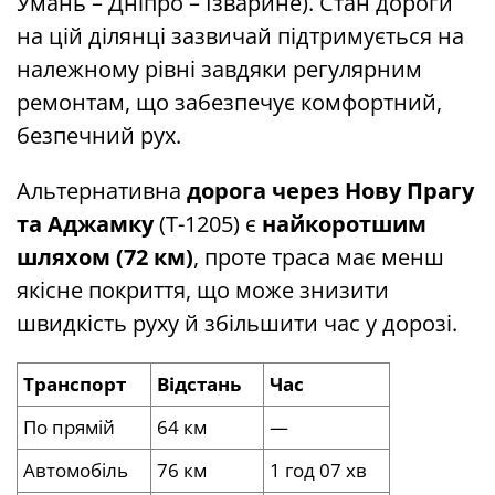
Умань – Дніпро – Ізварине). Стан дороги
на цій ділянці зазвичай підтримується на
належному рівні завдяки регулярним
ремонтам, що забезпечує комфортний,
безпечний рух.
Альтернативна
дорога через Нову Прагу
та Аджамку
(Т-1205) є
найкоротшим
шляхом (72 км)
, проте траса має менш
якісне покриття, що може знизити
швидкість руху й збільшити час у дорозі.
Транспорт
Відстань
Час
По прямій
64 км
—
Автомобіль
76 км
1 год 07 хв