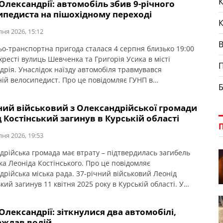
К
Олександрії: автомобіль збив 9-річного
ського району, де навчався у місцевій школі та здобув
ипедиста на пішохідному переході
освіту. Саме […]
пня 2026, 15:12
о-транспортна пригода сталася 4 серпня близько 19:00
хресті вулиць Шевченка та Григорія Усика в місті
П
дрія. Унаслідок наїзду автомобіля травмувався
ній велосипедист. Про це повідомляє ГУНП в
Б
радській області. За попередньою інформацією, 58-річна
 автомобіля ВАЗ-2112 із причепом, рухаючись вулицею
ний військовий з Олександрійської громади
а, здійснила наїзд на 9-річного хлопчика, який
 Костінський загинув в Курській області
жав пішохідний перехід на велосипеді. У результаті […]
пня 2026, 19:53
дрійська громада має втрату – підтвердилась загибель
ка Леоніда Костінського. Про це повідомляє
дрійська міська рада. 37-річний військовий Леонід
кий загинув 11 квітня 2025 року в Курській області. У
лишилися дружина, двоє синів, мати, брат і сестра.
юємо щирі співчуття рідним та близьким.
Олександрії: зіткнулися два автомобілі,
аждав водій