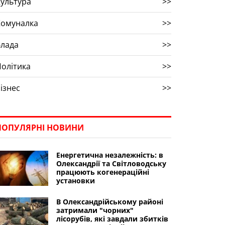
ультура
>>
Комуналка
>>
Влада
>>
олітика
>>
ізнес
>>
ПОПУЛЯРНІ НОВИНИ
Енергетична незалежність: в
Олександрії та Світловодську
працюють когенераційні
установки
В Олександрійському районі
затримали "чорних"
лісорубів, які завдали збитків