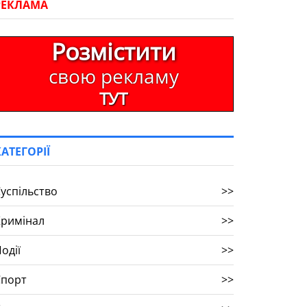
РЕКЛАМА
Розмістити
свою рекламу
ТУТ
КАТЕГОРІЇ
успільство
>>
Кримінал
>>
одії
>>
Спорт
>>