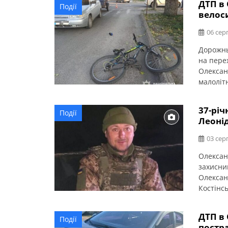
ДТП в 
Події
Онуфріїв
велос
середню 
06 сер
Дорожнь
на пере
Олексан
малоліт
Кіровог
водійка
37-річ
Події
Шевченк
Леонід
переїжд
03 сер
Олексан
захисни
Олексан
Костінсь
нього за
Висловл
ДТП в 
Події
постр