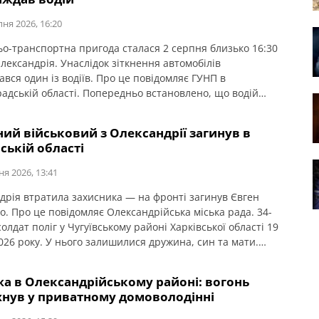
пня 2026, 16:20
о-транспортна пригода сталася 2 серпня близько 16:30
Олександрія. Унаслідок зіткнення автомобілів
вся один із водіїв. Про це повідомляє ГУНП в
радській області. Попередньо встановлено, що водій
ку народження автомобіля Volkswagen Crafter, який
 у напрямку міста Дніпро, під час виконання маневру
ний військовий з Олександрії загинув в
допустив зіткнення з автомобілем Kia під керуванням
ській області
 1997 року […]
ня 2026, 13:41
дрія втратила захисника — на фронті загинув Євген
о. Про це повідомляє Олександрійська міська рада. 34-
олдат поліг у Чугуївському районі Харківської області 19
026 року. У нього залишилися дружина, син та мати.
івчуваємо втраті всім рідним, близьким, друзям.
а в Олександрійському районі: вогонь
хнув у приватному домоволодінні