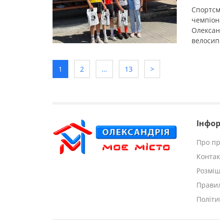
Спортсм
чемпіон
Олексан
велосип
відбувс
з дев’я
1
2
…
13
>
України 
Олексан
Інфор
Про пр
Контак
Розмі
Правил
Політи