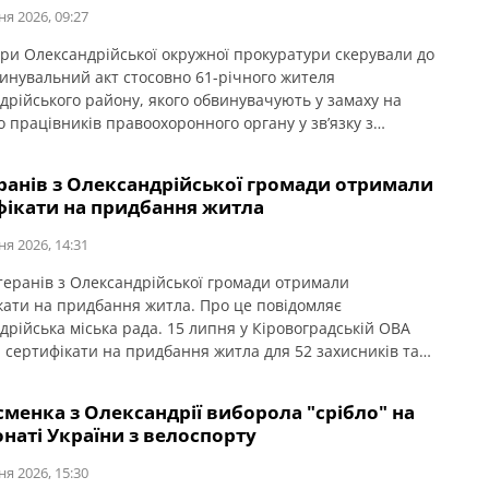
ня 2026, 09:27
ри Олександрійської окружної прокуратури скерували до
винувальний акт стосовно 61-річного жителя
дрійського району, якого обвинувачують у замаху на
о працівників правоохоронного органу у зв’язку з
ям ними службових обов’язків (ст. 348 КК України). Про
домляє Кіровоградська обласна прокуратура. За даними
еранів з Олександрійської громади отримали
, події сталися ввечері 2 квітня 2026 року в одному із сіл
фікати на придбання житла
ської […]
ня 2026, 14:31
етеранів з Олександрійської громади отримали
кати на придбання житла. Про це повідомляє
дрійська міська рада. 15 липня у Кіровоградській ОВА
 сертифікати на придбання житла для 52 захисників та
один в межах державної програми. З Олександрійської
 сертифікати отримали вісім учасників бойових дій,
менка з Олександрії виборола "срібло" на
ів: Валерій Полунін, Володимир Самойлов, Андрій
наті України з велоспорту
о, Володимир Каменецький, Михайло […]
ня 2026, 15:30