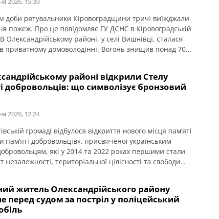
ня 2026, 15:39
м доби рятувальники Кіровоградщини тричі виїжджали
ння пожеж. Про це повідомляє ГУ ДСНС в Кіровоградській
 В Олександрійському районі, у селі Вишнівці, сталася
в приватному домоволодінні. Вогонь знищив понад 70
крівлі господарської споруди та речі, що були всередині.
я, внаслідок пожежі ніхто не постраждав.
ксандрійському районі відкрили Стелу
ті добровольців: що символізує бронзовий
ня 2026, 12:24
вській громаді відбулося відкриття нового місця пам’яті
и пам’яті добровольців», присвяченої українським
добровольцям, які у 2014 та 2022 роках першими стали
т незалежності, територіальної цілісності та свободи
. Про це повідомляє Олександрійська РДА. Ініціатором
ня меморіалу став житель громади, ветеран,
чний житель Олександрійського району
лець, учасник антитерористичної операції та захисник
е перед судом за постріл у поліцейський
Ігор Погрібний (позивний «Змій»). Саме […]
обіль