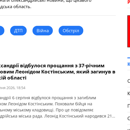
знати олександрійські новини, що цікавого
адська область.
н
ДТП
Війна
Обстріл
сандрії відбулося прощання з 37-річним
ковим Леонідом Костінським, який загинув в
ій області
С
пня 2026, 18:54
андрії 6 серпня відбулося прощання з загиблим
ком Леонідом Костінським. Поховали бійця на
П
ьному міському кладовищі. Про це повідомляє
дрійська міська рада. Леонід Костінський народився 21
1988 року в селі Косівка Олександрійського району.
разом із родиною переїхав до села Василівка