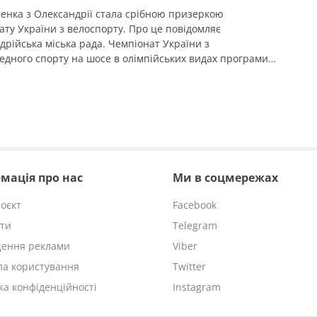
енка з Олександрії стала срібною призеркою
ату України з велоспорту. Про це повідомляє
дрійська міська рада. Чемпіонат України з
едного спорту на шосе в олімпійських видах програми
я у місті Кам’янець-Подільський. Найсильніші спортсмени
ти областей України змагалися за звання чемпіонів
в індивідуальній гонці на час та групових перегонах.
дрію представила вихованка відділення велоспорту […]
мація про нас
Ми в соцмережах
оєкт
Facebook
ти
Telegram
щення реклами
Viber
а користування
Twitter
ка конфіденційності
Instagram