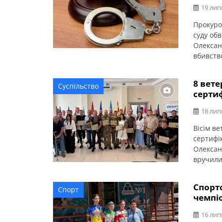
19 лип
Прокуро
суду об
Олексан
вбивств
виконанн
це пові
8 вет
Суспільство
слідства
серти
Онуфріїв
18 лип
Вісім в
сертифі
Олексан
вручили
їхніх р
громади
Спортс
Спорт
ветеран
чемпіо
Радченк
16 лип