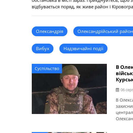
обстановка в місті зараз. Приєднуйтесь, щоб 
відбувається поряд, як живе район і Кіровогр
Олександрія
Олександрійський райо
Вибух
Надзвичайні події
В Олек
Суспільство
війсь
Курськ
06 сер
В Олекс
захисни
централ
Олексан
березня 
Згодом 