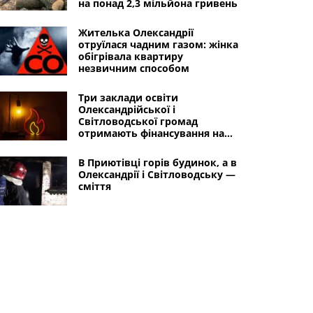
на понад 2,3 мільйона гривень
Жителька Олександрії
отруїлася чадним газом: жінка
обігрівала квартиру
незвичним способом
Три заклади освіти
Олександрійської і
Світловодської громад
отримають фінансування на
посилення енергетичної
стійкості
В Приютівці горів будинок, а в
Олександрії і Світловодську —
сміття