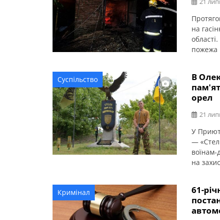
21 лип
Протяго
на гасі
області.
пожежа 
кв. м по
На щаст
В Оле
Суспільство
пам'я
орел
21 лип
У Приюті
— «Стел
воїнам-
на захис
України
створен
61-рі
Кримінал
доброво
постан
України 
автом