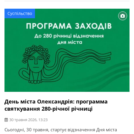
танці, водяні розваги та живе спілкування. Коли: 1
липня Час: 15:00 Де: парк Шевченка, біля фонтану
Суспільство
Участь: безкоштовна На учасників чекають: Крім […]
День міста Олександрія: программа
святкування 280-річної річниці
30 травня 2026, 13:23
Сьогодні, 30 травня, стартує відзначення Дня міста