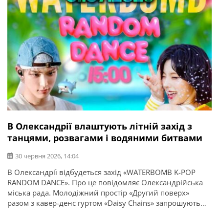
В Олександрії влаштують літній захід з
танцями, розвагами і водяними битвами
30 червня 2026, 14:04
В Олександрії відбудеться захід «WATERBOMB K-POP
RANDOM DANCE». Про це повідомляє Олександрійська
міська рада. Молодіжний простір «Другий поверх»
разом з кавер-денс гуртом «Daisy Chains» запрошують
всіх охочих на яскравий літній захід, який поєднає