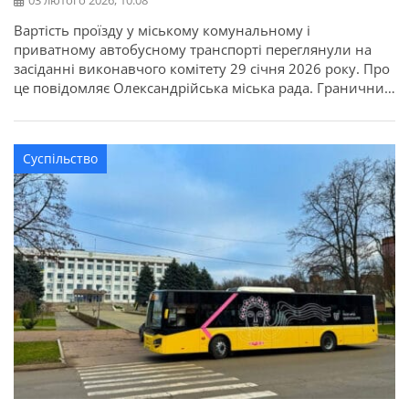
03 лютого 2026, 10:08
Вартість проїзду у міському комунальному і
приватному автобусному транспорті переглянули на
засіданні виконавчого комітету 29 січня 2026 року. Про
це повідомляє Олександрійська міська рада. Граничний
тариф на перевезення на усіх автобусних маршрутах у
межах Олександрії затвердили в розмірі 15 гривень, на
маршрутах №№ 81/2, 81/3, 81/4, що курсують до селища
Суспільство
Олександрійського, – 20 гривень. Новий […]