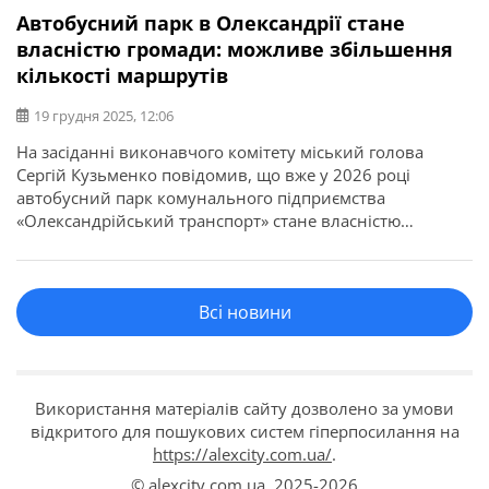
Автобусний парк в Олександрії стане
власністю громади: можливе збільшення
кількості маршрутів
19 грудня 2025, 12:06
На засіданні виконавчого комітету міський голова
Сергій Кузьменко повідомив, що вже у 2026 році
автобусний парк комунального підприємства
«Олександрійський транспорт» стане власністю
громади. “Ми завершуємо погашення кредиту.
Підприємство, яке розпочало повноцінну роботу 28
червня 2022 року, протягом трьох з половиною років
Всі новини
на пʼяти маршрутах перевезло 3,5 мільйона пасажирів –
це 1 мільйон на рік. Водночас, […]
Використання матеріалів сайту дозволено за умови
відкритого для пошукових систем гіперпосилання на
https://alexcity.com.ua/
.
© alexcity.com.ua,
2025-2026