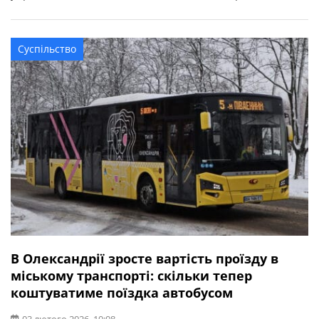
міських автобусних маршрутах збільшиться із 90 до 122
на тиждень. Також відновлюється рух автобуса №14, що
курсує до дачних кооперативів. Ознайомитись із
Суспільство
графіком можна нижче.
В Олександрії зросте вартість проїзду в
міському транспорті: скільки тепер
коштуватиме поїздка автобусом