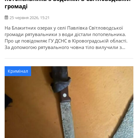
громаді
25 червня 2026, 15:21
На Блакитних озерах у селі Павлівка Світловодської
громади рятувальники з води дістали потопельника.
Про це повідомляє ГУ ДСНС в Кіровоградській області.
За допомогою рятувального човна тіло вилучили з
водойми та доправили до берега. За попередніми
даними, загиблий — молодий чоловік. Його особу,
причину смерті та всі обставини трагедії наразі
Кримінал
встановлюють правоохоронці.