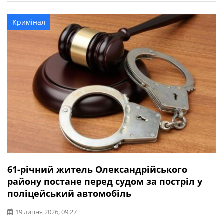
народження автомобіля Volkswagen Crafter, який
рухався у напрямку міста Дніпро, під час виконання
Кримінал
маневру обгону допустив зіткнення з автомобілем Kia
під керуванням водійки, 1997 року […]
61-річний житель Олександрійського
району постане перед судом за постріл у
поліцейський автомобіль
19 липня 2026, 09:27