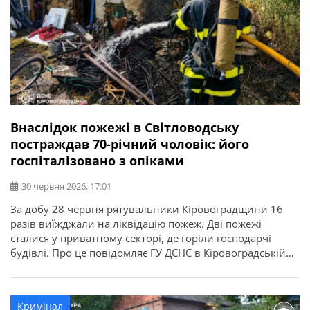
Внаслідок пожежі в Світловодську
постраждав 70-річний чоловік: його
госпіталізовано з опіками
30 червня 2026, 17:01
За добу 28 червня рятувальники Кіровоградщини 16
разів виїжджали на ліквідацію пожеж. Дві пожежі
сталися у приватному секторі, де горіли господарчі
будівлі. Про це повідомляє ГУ ДСНС в Кіровоградській
області. Під час пожежі у приватному господарстві у м.
Світловодськ 70-річний чоловік отримав опіки й був
госпіталізований.
Кримінал