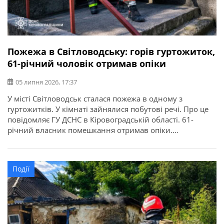
Пожежа в Світловодську: горів гуртожиток,
61-річний чоловік отримав опіки
05 липня 2026, 17:37
У місті Світловодськ сталася пожежа в одному з
гуртожитків. У кімнаті зайнялися побутові речі. Про це
повідомляє ГУ ДСНС в Кіровоградській області. 61-
річний власник помешкання отримав опіки.
Рятувальники винесли його із задимленого
приміщення та передали медикам. Потерпілого
госпіталізували.
Події