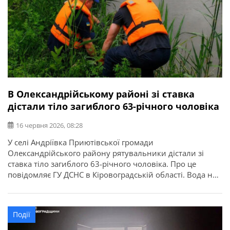
В Олександрійському районі зі ставка
дістали тіло загиблого 63-річного чоловіка
16 червня 2026, 08:28
У селі Андріївка Приютівської громади
Олександрійського району рятувальники дістали зі
ставка тіло загиблого 63-річного чоловіка. Про це
повідомляє ГУ ДСНС в Кіровоградській області. Вода не
пробачає необережності. Відпочивайте лише у
дозволених місцях, не заходьте у воду напідпитку, не
залишайте дітей без нагляду та не запливайте далеко
Події
від берега. Бережіть себе і своїх близьких!