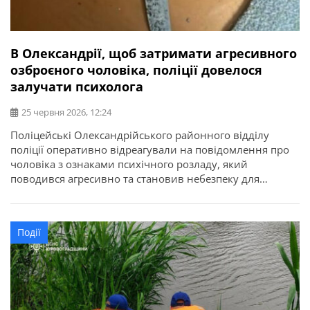
В Олександрії, щоб затримати агресивного
озброєного чоловіка, поліції довелося
залучати психолога
25 червня 2026, 12:24
Поліцейські Олександрійського районного відділу
поліції оперативно відреагували на повідомлення про
чоловіка з ознаками психічного розладу, який
поводився агресивно та становив небезпеку для
оточуючих. Про це повідомляє ГУНП в Кіровоградській
області. На спецлінію 102 звернулася жителька
Олександрії та повідомила, що її 43-річний син
Події
зачинився у квартирі, має при собі ніж і газовий
балончик та поводиться агресивно. […]