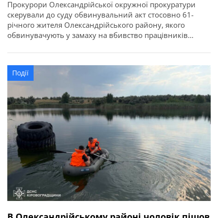
Прокурори Олександрійської окружної прокуратури
скерували до суду обвинувальний акт стосовно 61-
річного жителя Олександрійського району, якого
обвинувачують у замаху на вбивство працівників
правоохоронного органу у зв’язку з виконанням ними
службових обов’язків (ст. 348 КК України). Про це
повідомляє Кіровоградська обласна прокуратура. За
Події
даними слідства, події сталися ввечері 2 квітня 2026
року в одному із сіл Онуфріївської […]
В Олександрійському районі чоловік пішов