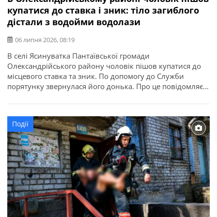
купатися до ставка і зник: тіло загиблого
дістали з водойми водолази
06 липня 2026, 08:19
В селі Ясинуватка Пантаївської громади
Олександрійського району чоловік пішов купатися до
місцевого ставка та зник. По допомогу до Служби
порятунку звернулася його донька. Про це повідомляє
ГУ ДСНС в Кіровоградській області. Рятувальники
спільно з приватним водолазом дістали з водойми тіло
потопельника та доправили його до берега. Загиблим
Події
виявився 54-річний чоловік, житель селища Знам’янка
Друга Кропивницького […]