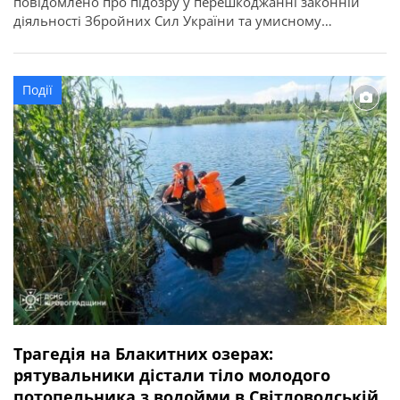
повідомлено про підозру у перешкоджанні законній
діяльності Збройних Сил України та умисному
пошкодженні майна шляхом підпалу. Про це
повідомляє Кіровоградська обласна прокуратура.
Йдеться про 21-річного жителя Олександрії, його 23-
Події
річну співмешканку та 21-річного знайомого. За
даними слідства, наприкінці травня один із фігурантів у
пошуках швидкого заробітку натрапив […]
Трагедія на Блакитних озерах:
рятувальники дістали тіло молодого
потопельника з водойми в Світловодській