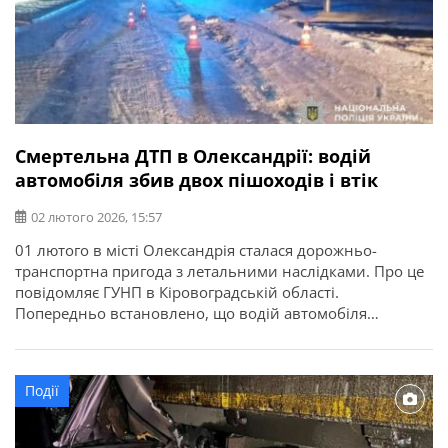
Смертельна ДТП в Олександрії: водій
автомобіля збив двох пішоходів і втік
02 лютого 2026, 15:57
01 лютого в місті Олександрія сталася дорожньо-
транспортна пригода з летальними наслідками. Про це
повідомляє ГУНП в Кіровоградській області.
Попередньо встановлено, що водій автомобіля
Mercedes Vito, рухаючись проспектом Соборним, у
темну пору доби на неосвітленій ділянці дороги
допустив наїзд на двох пішоходів, 1976 року
Події
народження, які переходили проїзну частину по
нерегульованому пішохідному переході. Унаслідок
отриманих тілесних […]