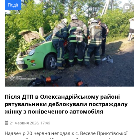
безпечної швидкості руху, не дотримався безпечної
Події
дистанції та здійснив зіткнення з вантажним
транспортним засобом MAN з напівпричепом, […]
Після ДТП в Олександрійському районі
рятувальники деблокували постраждалу
жінку з понівеченого автомобіля
21 червня 2026, 17:46
Надвечір 20 червня неподалік с. Веселе Приютівської