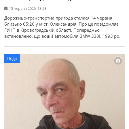
15 червня 2026, 13:23
Дорожньо-транспортна пригода сталася 14 червня
близько 05:20 у місті Олександрія. Про це повідомляє
ГУНП в Кіровоградській області. Попередньо
встановлено, що водій автомобіля BMW 330I, 1993 року
народження, рухаючись вулицею Гетьмана Мазепи, не
впорався з керуванням на заокругленні дороги, виїхав
за межі проїзної частини та допустив наїзд на дерево. У
Події
результаті аварії тілесні ушкодження отримали водій
[…]