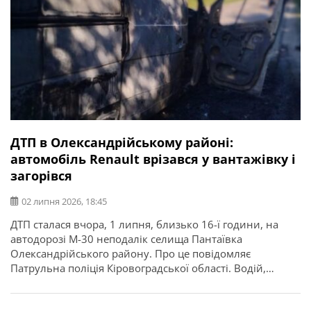
ДТП в Олександрійському районі:
автомобіль Renault врізався у вантажівку і
загорівся
02 липня 2026, 18:45
ДТП сталася вчора, 1 липня, близько 16-ї години, на
автодорозі М-30 неподалік селища Пантаївка
Олександрійського району. Про це повідомляє
Патрульна поліція Кіровоградської області. Водій,
керуючи автомобілем Renault Master, не був уважний,
не стежив за дорожньою обстановкою, не вибрав