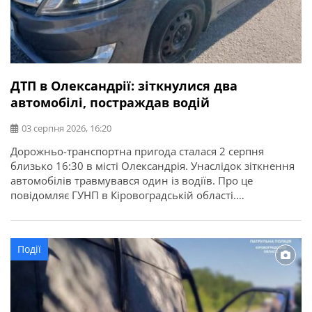
ДТП в Олександрії: зіткнулися два
автомобілі, постраждав водій
03 серпня 2026, 16:20
Дорожньо-транспортна пригода сталася 2 серпня
близько 16:30 в місті Олександрія. Унаслідок зіткнення
автомобілів травмувався один із водіїв. Про це
повідомляє ГУНП в Кіровоградській області.
Попередньо встановлено, що водій 1970 року
народження автомобіля Volkswagen Crafter, який
рухався у напрямку міста Дніпро, під час виконання
Події
маневру обгону допустив зіткнення з автомобілем Kia
під керуванням водійки, 1997 року […]