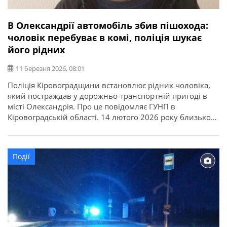
В Олександрії автомобіль збив пішохода:
чоловік перебуває в комі, поліція шукає
його рідних
11 березня 2026, 08:01
Поліція Кіровоградщини встановлює рідних чоловіка,
який постраждав у дорожньо-транспортній пригоді в
місті Олександрія. Про це повідомляє ГУНП в
Кіровоградській області. 14 лютого 2026 року близько
18:00 на неосвітленій ділянці дороги по вул.
Кіровоградське шосе водій автомобіля SUZUKI SX-4
допустив наїзд на пішохода — Семеніст Валерія
Події
Івановича, 1965 року народження, який рухався у
попутному напрямку. Унаслідок […]