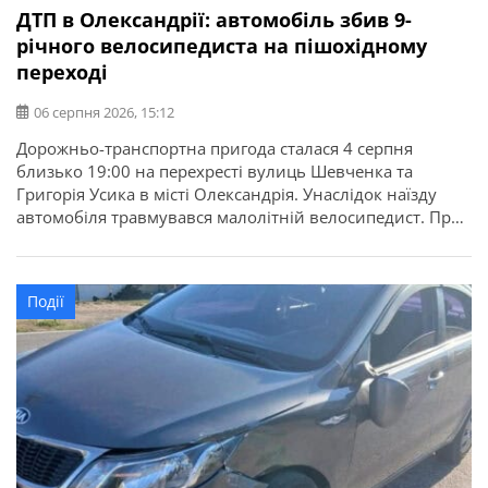
ДТП в Олександрії: автомобіль збив 9-
річного велосипедиста на пішохідному
переході
06 серпня 2026, 15:12
Дорожньо-транспортна пригода сталася 4 серпня
близько 19:00 на перехресті вулиць Шевченка та
Григорія Усика в місті Олександрія. Унаслідок наїзду
автомобіля травмувався малолітній велосипедист. Про
це повідомляє ГУНП в Кіровоградській області. За
попередньою інформацією, 58-річна водійка автомобіля
ВАЗ-2112 із причепом, рухаючись вулицею Шевченка,
Події
здійснила наїзд на 9-річного хлопчика, який
переїжджав пішохідний перехід на велосипеді. У
результаті […]