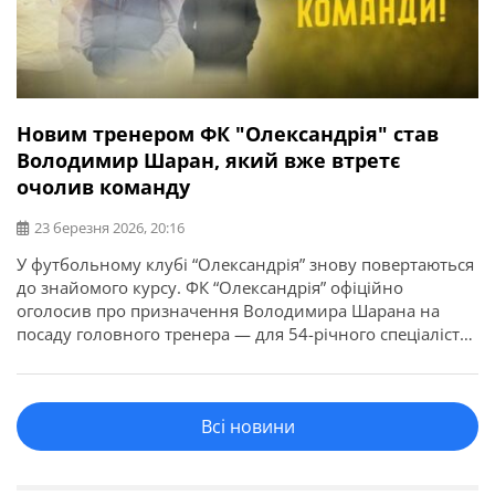
Новим тренером ФК "Олександрія" став
Володимир Шаран, який вже втретє
очолив команду
23 березня 2026, 20:16
У футбольному клубі “Олександрія” знову повертаються
до знайомого курсу. ФК “Олександрія” офіційно
оголосив про призначення Володимира Шарана на
посаду головного тренера — для 54-річного спеціаліста
це вже третє повернення до керма команди. У новому
етапі роботи наставник робитиме ставку на людей, із
якими має спільний досвід співпраці в структурі другої
Всі новини
команди. Разом із Шараном до […]