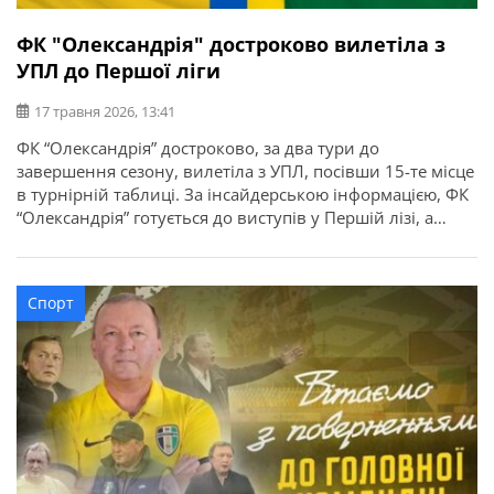
ФК "Олександрія" достроково вилетіла з
УПЛ до Першої ліги
17 травня 2026, 13:41
ФК “Олександрія” достроково, за два тури до
завершення сезону, вилетіла з УПЛ, посівши 15-те місце
в турнірній таблиці. За інсайдерською інформацією, ФК
“Олександрія” готується до виступів у Першій лізі, а
головний тренер Володимир Шаран збирає нових
гравців. Майже всі легіонери покинуть клуб. Шаран
зв’язувався з гравцями, які мають досвід виступів у
Спорт
Чемпіонаті України, та сказав, […]