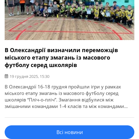
В Олександрії визначили переможців
міського етапу змагань із масового
футболу серед школярів
19 грудня 2025, 15:30
В Олександрії 16-18 грудня пройшли ігри у рамках
міського етапу змагань із масового футболу серед
школярів “Пліч-о-пліч”. Змагання відбулися між
змішаними командами 1-4 класів та між командами
дівчат 5-9 класів. Про це повідомляє Олександрійська
міська рада. За результатами ігор змішані команди
здобули: Серед команд дівчат вибороли: Команди
Всі новини
отримали кубки, медалі і дипломи. Переможці
представлятимуть Олександрійську […]