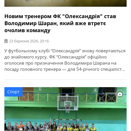
Новим тренером ФК "Олександрія" став
Володимир Шаран, який вже втретє
очолив команду
23 березня 2026, 20:16
У футбольному клубі “Олександрія” знову повертаються
до знайомого курсу. ФК “Олександрія” офіційно
оголосив про призначення Володимира Шарана на
посаду головного тренера — для 54-річного спеціаліста
це вже третє повернення до керма команди. У новому
етапі роботи наставник робитиме ставку на людей, із
якими має спільний досвід співпраці в структурі другої
Спорт
команди. Разом із Шараном до […]