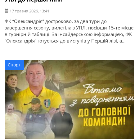
17 травня 2026, 13:41
ФК “Олександрія” достроково, за два тури до
завершення сезону, вилетіла з УПЛ, посівши 15-те місце
в турнірній таблиці. За інсайдерською інформацією, ФК
“Олександрія” готується до виступів у Першій лізі, а
головний тренер Володимир Шаран збирає нових
гравців. Майже всі легіонери покинуть клуб. Шаран
зв’язувався з гравцями, які мають досвід виступів у
Спорт
Чемпіонаті України, та сказав, […]