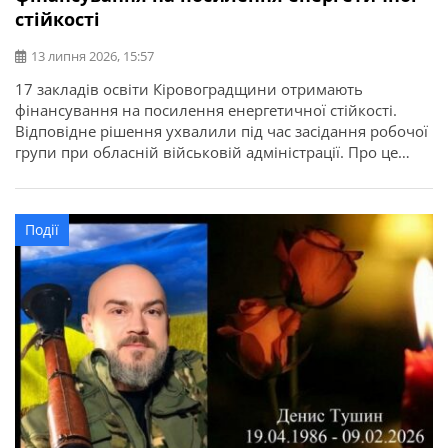
стійкості
13 липня 2026, 15:57
17 закладів освіти Кіровоградщини отримають
фінансування на посилення енергетичної стійкості.
Відповідне рішення ухвалили під час засідання робочої
групи при обласній військовій адміністрації. Про це
повідомляє Кіровоградська ОДА. Для області
передбачено 22,7 мільйона гривень освітньої субвенції
з державного бюджету. Кошти спрямують на заходи, які
Події
допоможуть закладам освіти стабільно працювати в
осінньо-зимовий період. Під час відбору враховували
[…]