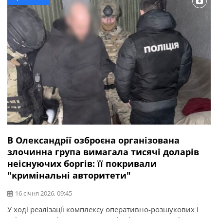
Олександрії працюватимуть за змішаною […]
В Олександрії озброєна організована
злочинна група вимагала тисячі доларів
неіснуючих боргів: її покривали
"кримінальні авторитети"
16 січня 2026, 09:45
У ході реалізації комплексу оперативно-розшукових і