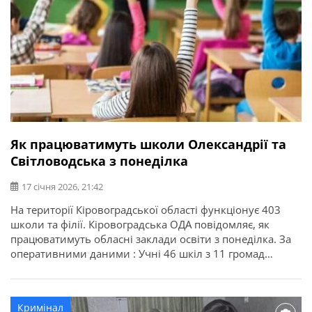
Як працюватимуть школи Олександрії та
Світловодська з понеділка
17 січня 2026, 21:42
На території Кіровоградської області функціонує 403
школи та філії. Кіровоградська ОДА повідомляє, як
працюватимуть обласні заклади освіти з понеділка. За
оперативними даними : Учні 46 шкіл з 11 громад
області надалі залишаються на канікулах. В їх числі всі
школи Заваллівської, Надлацької, Глодоської,
Новомиргородської, Піщанобрідської, Пантаївської та
Кримінал
Суботцівської громад. Усі навчальні заклади