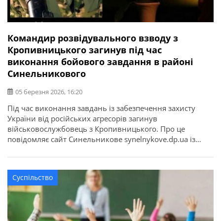
Командир розвідувального взводу з
Кропивницького загинув під час
виконання бойового завдання в районі
Синельникового
05 березня 2026, 16:20
Під час виконання завдань із забезпечення захисту
України від російських агресорів загинув
військовослужбовець з Кропивницького. Про це
повідомляє сайт Синельникове synelnykove.dp.ua із
посиланням на Кропивницьку міську раду. Молодший
сержант Денис Тушин, 1986 року народження,
командир розвідувального взводу загинув 09 лютого
Суспільство
2026 року під час виконання бойового завдання в
районі населеного пункту Синельникове,
Дніпропетровської області.