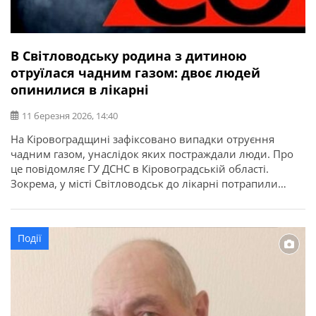
В Світловодську родина з дитиною
отруїлася чадним газом: двоє людей
опинилися в лікарні
11 березня 2026, 14:40
На Кіровоградщині зафіксовано випадки отруєння
чадним газом, унаслідок яких постраждали люди. Про
це повідомляє ГУ ДСНС в Кіровоградській області.
Зокрема, у місті Світловодськ до лікарні потрапили
жінка, 1989 року народження, та її син, 2011 року
народження, а батько дитини (1984 р.н.) від
госпіталізації відмовився. Рятувальники закликають
Події
громадян дотримуватися правил безпечної експлуатації
пічного опалення та газових […]