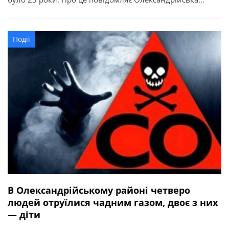
міська рада. У нього залишилися мама та бабуся.
Висловлюємо щирі співчуття рідним, близьким і
друзям.
Події
В Олександрійському районі четверо
людей отруїлися чадним газом, двоє з них
— діти