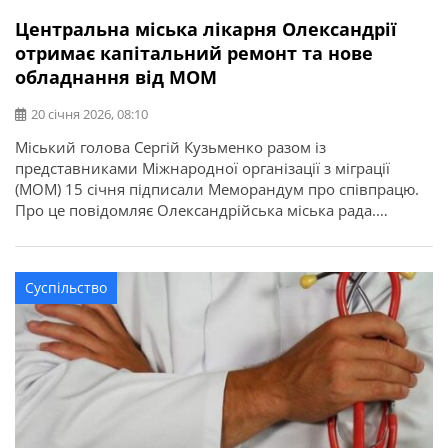
Центральна міська лікарня Олександрії
отримає капітальний ремонт та нове
обладнання від МОМ
20 січня 2026, 08:10
Міський голова Сергій Кузьменко разом із
представниками Міжнародної організації з міграції
(МОМ) 15 січня підписали Меморандум про співпрацю.
Про це повідомляє Олександрійська міська рада.
Документ передбачає капітальний ремонт приміщень
відділення анестезіології з ліжками для інтенсивної
терапії, а також капітальний ремонт даху головного
Суспільство
корпусу Центральної міської лікарні. Крім того, в межах
Меморандуму МОМ забезпечить лікарню необхідним
[…]