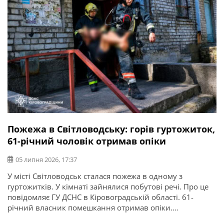
Пожежа в Світловодську: горів гуртожиток,
61-річний чоловік отримав опіки
05 липня 2026, 17:37
У місті Світловодськ сталася пожежа в одному з
гуртожитків. У кімнаті зайнялися побутові речі. Про це
повідомляє ГУ ДСНС в Кіровоградській області. 61-
річний власник помешкання отримав опіки.
Рятувальники винесли його із задимленого