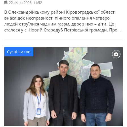
22 січня 2026, 11:52
В Олександрійському районі Кіровоградської області
внаслідок несправності пічного опалення четверо
людей отруїлися чадним газом, двоє з них – діти. Це
сталося у с. Новий Стародуб Петрівської громади. Про
це повідомляє ГУ ДСНС в Кіровоградській області.
Чотирирічну дівчинку та восьмирічного хлопчика
доправили до лікарні. Мама та бабуся від госпіталізації
Суспільство
відмовилися.