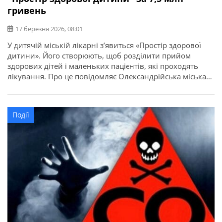
гривень
17 березня 2026, 08:01
У дитячій міській лікарні зʼявиться «Простір здорової
дитини». Його створюють, щоб розділити прийом
здорових дітей і маленьких пацієнтів, які проходять
лікування. Про це повідомляє Олександрійська міська
рада. У новому просторі працюватимуть кабінети для
щеплень, профілактичних оглядів і медичного
патронажу дітей від народження до чотирьох років.
Події
Також тут планують облаштувати комфортну зону
очікування для дітей і […]