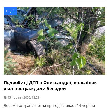
приміщення та передали медикам. Потерпілого
госпіталізували.
Події
Подробиці ДТП в Олександрії, внаслідок
якої постраждали 5 людей
15 червня 2026, 13:23
Дорожньо-транспортна пригода сталася 14 червня