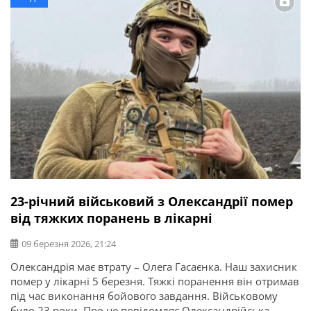
Івановича, 1965 року народження, який рухався у
попутному напрямку. Унаслідок […]
23-річний військовий з Олександрії помер
від тяжких поранень в лікарні
09 березня 2026, 21:24
Олександрія має втрату – Олега Гасаєнка. Наш захисник
помер у лікарні 5 березня. Тяжкі поранення він отримав
під час виконання бойового завдання. Військовому
було 23 роки. Про це повідомляє Олександрійська