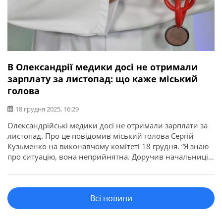
В Олександрії медики досі не отримали
зарплату за листопад: що каже міський
голова
18 грудня 2025, 16:29
Олександрійські медики досі не отримали зарплати за
листопад. Про це повідомив міський голова Сергій
Кузьменко на виконавчому комітеті 18 грудня. “Я знаю
про ситуацію, вона неприйнятна. Доручив начальниці
міського управління охорони здоров’я Тамарі Сакарі
щоденно інформувати мене про її вирішення. Водночас
хочу ще раз чітко пояснити механізм фінансування,
Всі новини
щоб уникнути непорозумінь: зарплати медиків
виплачує не […]