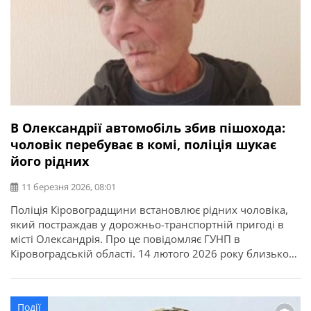
В Олександрії автомобіль збив пішохода:
чоловік перебуває в комі, поліція шукає
його рідних
11 березня 2026, 08:01
Поліція Кіровоградщини встановлює рідних чоловіка,
який постраждав у дорожньо-транспортній пригоді в
місті Олександрія. Про це повідомляє ГУНП в
Кіровоградській області. 14 лютого 2026 року близько
18:00 на неосвітленій ділянці дороги по вул.
Кіровоградське шосе водій автомобіля SUZUKI SX-4
допустив наїзд на пішохода — Семеніст Валерія
Події