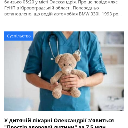
близько 05:20 у місті Олександрія. Про це повідомляє
ГУНП в Кіровоградській області. Попередньо
встановлено, що водій автомобіля BMW 330I, 1993 року
народження, рухаючись вулицею Гетьмана Мазепи, не
впорався з керуванням на заокругленні дороги, виїхав
за межі проїзної частини та допустив наїзд на дерево. У
Суспільство
результаті аварії тілесні ушкодження отримали водій
[…]
У дитячій лікарні Олександрії з'явиться
"Простір здорової дитини" за 7,5 млн