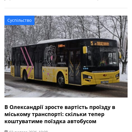
міських автобусних маршрутах збільшиться із 90 до 122
на тиждень. Також відновлюється рух автобуса №14, що
курсує до дачних кооперативів. Ознайомитись із
Суспільство
графіком можна нижче.
В Олександрії зросте вартість проїзду в
міському транспорті: скільки тепер
коштуватиме поїздка автобусом