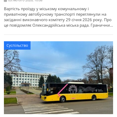
03 лютого 2026, 10:08
Вартість проїзду у міському комунальному і
приватному автобусному транспорті переглянули на
засіданні виконавчого комітету 29 січня 2026 року. Про
це повідомляє Олександрійська міська рада. Граничний
тариф на перевезення на усіх автобусних маршрутах у
межах Олександрії затвердили в розмірі 15 гривень, на
маршрутах №№ 81/2, 81/3, 81/4, що курсують до селища
Суспільство
Олександрійського, – 20 гривень. Новий […]