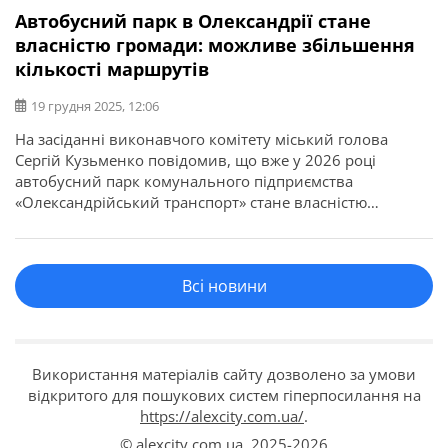
Автобусний парк в Олександрії стане
власністю громади: можливе збільшення
кількості маршрутів
19 грудня 2025, 12:06
На засіданні виконавчого комітету міський голова
Сергій Кузьменко повідомив, що вже у 2026 році
автобусний парк комунального підприємства
«Олександрійський транспорт» стане власністю
громади. “Ми завершуємо погашення кредиту.
Підприємство, яке розпочало повноцінну роботу 28
червня 2022 року, протягом трьох з половиною років
Всі новини
на пʼяти маршрутах перевезло 3,5 мільйона пасажирів –
це 1 мільйон на рік. Водночас, […]
Використання матеріалів сайту дозволено за умови
відкритого для пошукових систем гіперпосилання на
https://alexcity.com.ua/
.
© alexcity.com.ua,
2025-2026