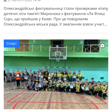
27 лютого 2026, 14:58
Олександрійські фехтувальниці стали призерками етапу
дитячої ліги пам’яті Миронюка з фехтування «Ля Флеш
Cup», що пройшов у Києві. Про це повідомляє
Олександрійська міська рада. У змаганнях взяли участь
понад 80 учасників та учасниць з різних областей
України. Олександрію представили вихованці
відділення фехтування КДЮСШ №2. За результатами
Спорт
поєдинків фехтувальниці у своїх категоріях вибороли:
Наші спортсмени показали […]