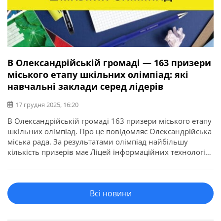
В Олександрійській громаді — 163 призери
міського етапу шкільних олімпіад: які
навчальні заклади серед лідерів
17 грудня 2025, 16:20
В Олександрійській громаді 163 призери міського етапу
шкільних олімпіад. Про це повідомляє Олександрійська
міська рада. За результатами олімпіад найбільшу
кількість призерів має Ліцей інформаційних технологій
– 68 учнів. На другому місці – Мультипрофільний ліцей
із 47 призерами. На третьому – ліцей №17, де
призерами стали 18 учнів. Найбільше призерів із
Всі новини
української мови і літератури, історії […]