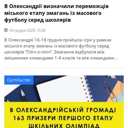
В Олександрії визначили переможців
міського етапу змагань із масового
футболу серед школярів
19 грудня 2025, 15:30
В Олександрії 16-18 грудня пройшли ігри у рамках
міського етапу змагань із масового футболу серед
школярів “Пліч-о-пліч”. Змагання відбулися між
змішаними командами 1-4 класів та між командами
дівчат 5-9 класів. Про це повідомляє Олександрійська
міська рада. За результатами ігор змішані команди
здобули: Серед команд дівчат вибороли: Команди
Суспільство
отримали кубки, медалі і дипломи. Переможці
представлятимуть Олександрійську […]