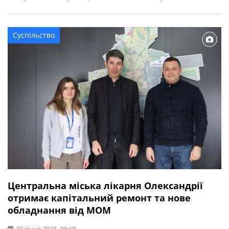
когенераційних установок. Про це повідомляє
Кіровоградська ОДА. Частина з когенераційних
установок уже працює у Світловодську та Олександрії,
Суспільство
ще кілька – на етапі завершення монтажу й
пусконалагоджувальних робіт.
Центральна міська лікарня Олександрії
отримає капітальний ремонт та нове
обладнання від МОМ