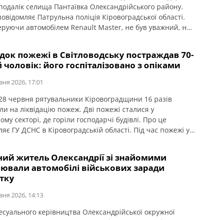
подалік селища Пантаївка Олександрійського району.
овідомляє Патрульна поліція Кіровоградської області.
керуючи автомобілем Renault Master, не був уважний, не
за дорожньою обстановкою, не вибрав безпечної
і руху, не дотримався безпечної дистанції та здійснив
док пожежі в Світловодську постраждав 70-
ня з вантажним транспортним засобом MAN з
 чоловік: його госпіталізовано з опіками
ичепом, […]
вня 2026, 17:01
 28 червня рятувальники Кіровоградщини 16 разів
ли на ліквідацію пожеж. Дві пожежі сталися у
му секторі, де горіли господарчі будівлі. Про це
яє ГУ ДСНС в Кіровоградській області. Під час пожежі у
ому господарстві у м. Світловодськ 70-річний чоловік
опіки й був госпіталізований.
чний житель Олександрії зі знайомими
лювали автомобілі військових заради
тку
вня 2026, 14:13
есуального керівництва Олександрійської окружної