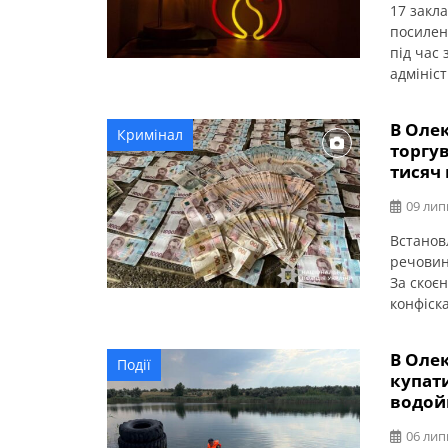
17 закл
посилен
під час 
адмініс
області 
державн
В Олек
Кримінал
допомож
торгув
зимовий
тисяч 
09 лип
Встанов
речовин 
За скоєн
конфіск
області.
викрили
В Оле
Події
наркозл
купати
підрозді
водой
06 лип