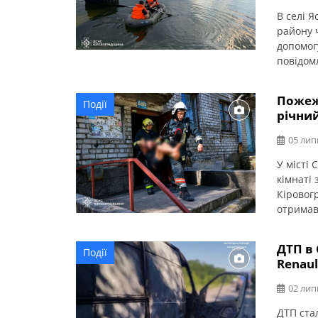
В селі 
району ч
допомог
повідом
спільно
потопел
Пожежа
Події
54-річн
річни
Кропивн
05 лип
У місті 
кімнаті 
Кіровог
отримав
приміще
ДТП в
Події
Renaul
02 лип
ДТП стал