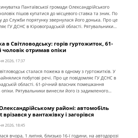
Ясинуватка Пантаївської громади Олександрійського
оловік пішов купатися до місцевого ставка та зник. По
у до Служби порятунку звернулася його донька. Про це
ляє ГУ ДСНС в Кіровоградській області. Рятувальники
 з приватним водолазом дістали з водойми тіло
ьника та доправили його до берега. Загиблим виявився
 в Світловодську: горів гуртожиток, 61-
ий чоловік, житель селища Знам’янка Друга
й чоловік отримав опіки
ицького […]
ня 2026, 17:37
Світловодськ сталася пожежа в одному з гуртожитків. У
зайнялися побутові речі. Про це повідомляє ГУ ДСНС в
радській області. 61-річний власник помешкання
 опіки. Рятувальники винесли його із задимленого
ння та передали медикам. Потерпілого госпіталізували.
 Олександрійському районі: автомобіль
t врізався у вантажівку і загорівся
ня 2026, 18:45
ася вчора, 1 липня, близько 16-ї години, на автодорозі