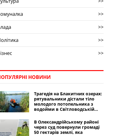
ультура
>>
Комуналка
>>
Влада
>>
олітика
>>
ізнес
>>
ПОПУЛЯРНІ НОВИНИ
Трагедія на Блакитних озерах:
рятувальники дістали тіло
молодого потопельника з
водойми в Світловодській
громаді
В Олександрійському районі
через суд повернули громаді
50 гектарів землі, яка