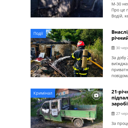
М-30 не
Про це п
Водій, 
стежив 
швидкост
Внаслі
Події
зіткнен
річний
напівпр
30 чер
За добу
виїжджа
приватно
повідомл
приватн
отримав 
21-рі
Кримінал
підпа
заробі
27 чер
За проц