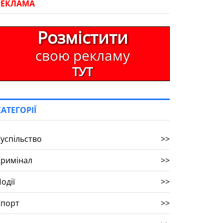
РЕКЛАМА
Розмістити
свою рекламу
ТУТ
КАТЕГОРІЇ
успільство
>>
Кримінал
>>
одії
>>
Спорт
>>