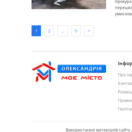
прокура
перешко
умисном
повідом
21-річн
1
2
…
5
>
21-річн
один із 
Інфор
Про пр
Контак
Розмі
Правил
Політи
Використання матеріалів сайту