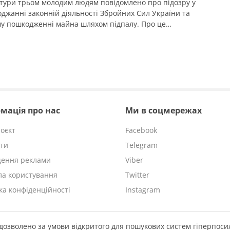
тури трьом молодим людям повідомлено про підозру у
джанні законній діяльності Збройних Сил України та
у пошкодженні майна шляхом підпалу. Про це
ляє Кіровоградська обласна прокуратура. Йдеться про
ого жителя Олександрії, його 23-річну співмешканку та
ого знайомого. За даними слідства, наприкінці травня
фігурантів у пошуках швидкого заробітку натрапив […]
мація про нас
Ми в соцмережах
оєкт
Facebook
ти
Telegram
щення реклами
Viber
а користування
Twitter
ка конфіденційності
Instagram
 дозволено за умови відкритого для пошукових систем гіперпос