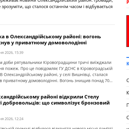
з переживає новини Олександрійський район: громади,
е зрозуміти, що сталося останнім часом і відбувається
а в Олександрійському районі: вогонь
хнув у приватному домоволодінні
ня 2026, 15:39
м доби рятувальники Кіровоградщини тричі виїжджали
ння пожеж. Про це повідомляє ГУ ДСНС в Кіровоградській
 В Олександрійському районі, у селі Вишнівці, сталася
С
в приватному домоволодінні. Вогонь знищив понад 70
крівлі господарської споруди та речі, що були всередині.
я, внаслідок пожежі ніхто не постраждав.
ксандрійському районі відкрили Стелу
ті добровольців: що символізує бронзовий
П
ня 2026, 12:24
вській громаді відбулося відкриття нового місця пам’яті