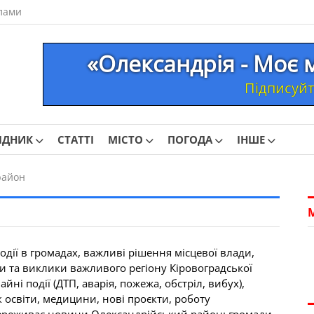
лами
«Олександрія - Моє 
Підписуйте
ІДНИК
СТАТТІ
МІСТО
ПОГОДА
ІНШЕ
район
дії в громадах, важливі рішення місцевої влади,
еми та виклики важливого регіону Кіровоградської
ні події (ДТП, аварія, пожежа, обстріл, вибух),
к освіти, медицини, нові проєкти, роботу