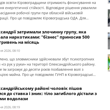
адів освіти Кіровоградщини отримають фінансування на
ня енергетичної стійкості. Відповідне рішення ухвалили
засідання робочої групи при обласній військовій
трації. Про це повідомляє Кіровоградська ОДА. Для
передбачено 22,7 мільйона гривень освітньої субвенції з
ого бюджету. Кошти спрямують на заходи, які
сандрії затримали злочинну групу, яка
уть закладам освіти стабільно працювати в осінньо-
ала наркотиками: "бізнес" приносив 500
 період. Під час відбору враховували […]
гривень на місяць
ня 2026, 08:10
лено, що зловмисники здійснювали збут психотропних
«із рук у руки» на території Олександрійського району.
е їм загрожує до десяти років позбавлення волі з
ацією майна. Про це повідомляє ГУНП в Кіровоградській
 Злочинну діяльність трьох мешканців міста Олександрії
 співробітники управління боротьби з
ксандрійському районі чоловік пішов
очинністю спільно зі слідчими слідчого управління та
ся до ставка і зник: тіло загиблого дістали з
лу кримінального аналізу […]
ми водолази
ня 2026, 08:19