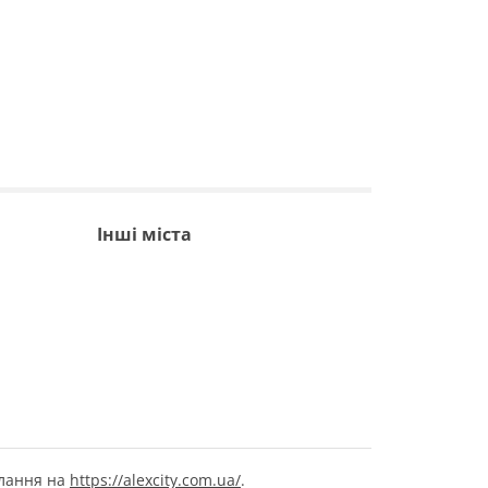
Інші міста
илання на
https://alexcity.com.ua/
.