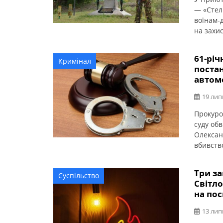
— «Стел
воїнам-
на захис
України
створен
61-рі
Кримінал
доброво
постан
України 
автом
19 лип
Прокуро
суду об
Олексан
вбивств
виконанн
це пові
Три за
Суспільство
слідства
Світл
Онуфріїв
на пос
13 лип