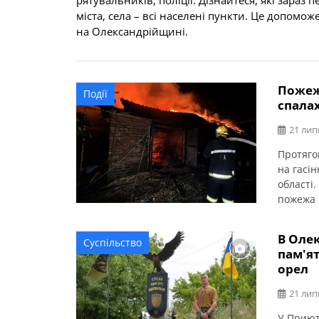
рятувальників, поліції. Дізнайтеся, які зара
міста, села – всі населені пункти. Це допомож
на Олександрійщині.
Пожеж
Події
спала
21 лип
Протяго
на гасі
області.
пожежа 
кв. м по
На щаст
В Оле
Суспільство
пам'я
орел
21 лип
У Приюті