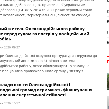
К
и пам’яті добровольців», присвяченої українським
добровольцям, які у 2014 та 2022 роках першими стали
т незалежності, територіальної цілісності та свободи
. Про це повідомляє Олександрійська РДА. Ініціатором
ня меморіалу став житель громади, ветеран,
чний житель Олександрійського району
лець, учасник антитерористичної операції та захисник
П
е перед судом за постріл у поліцейський
Ігор Погрібний (позивний «Змій»). Саме […]
обіль
Б
ня 2026, 09:27
ри Олександрійської окружної прокуратури скерували до
винувальний акт стосовно 61-річного жителя
дрійського району, якого обвинувачують у замаху на
о працівників правоохоронного органу у зв’язку з
ям ними службових обов’язків (ст. 348 КК України). Про
домляє Кіровоградська обласна прокуратура. За даними
клади освіти Олександрійської і
, події сталися ввечері 2 квітня 2026 року в одному із сіл
оводської громад отримають фінансування
ської […]
илення енергетичної стійкості
ня 2026, 15:57