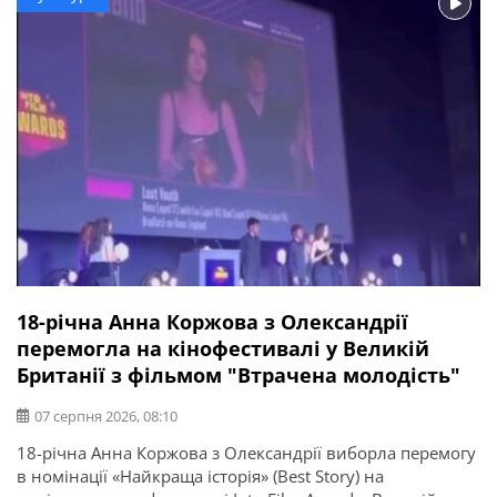
18-річна Анна Коржова з Олександрії
перемогла на кінофестивалі у Великій
Британії з фільмом "Втрачена молодість"
07 серпня 2026, 08:10
18-річна Анна Коржова з Олександрії виборла перемогу
в номінації «Найкраща історія» (Best Story) на