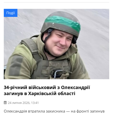
народження автомобіля Volkswagen Crafter, який
рухався у напрямку міста Дніпро, під час виконання
Події
маневру обгону допустив зіткнення з автомобілем Kia
під керуванням водійки, 1997 року […]
34-річний військовий з Олександрії
загинув в Харківській області
24 липня 2026, 13:41
Олександрія втратила захисника — на фронті загинув