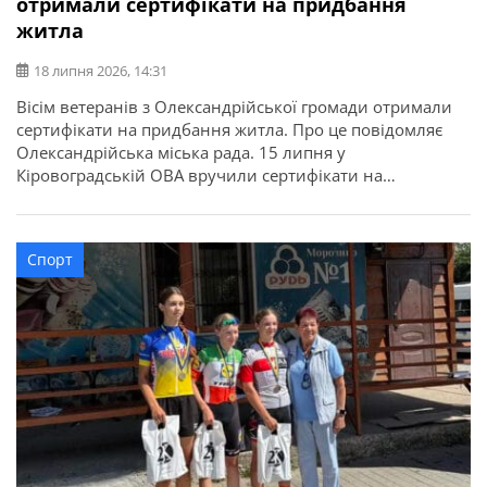
отримали сертифікати на придбання
житла
18 липня 2026, 14:31
Вісім ветеранів з Олександрійської громади отримали
сертифікати на придбання житла. Про це повідомляє
Олександрійська міська рада. 15 липня у
Кіровоградській ОВА вручили сертифікати на
придбання житла для 52 захисників та їхніх родин в
межах державної програми. З Олександрійської
громади сертифікати отримали вісім учасників бойових
Спорт
дій, ветеранів: Валерій Полунін, Володимир Самойлов,
Андрій Радченко, Володимир Каменецький, Михайло
[…]