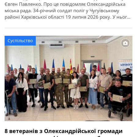
Євген Павленко. Про це повідомляє Олександрійська
міська рада. 34-річний солдат поліг у Чугуївському
районі Харківської області 19 липня 2026 року. У нього
залишилися дружина, син та мати. Щиро співчуваємо
втраті всім рідним, близьким, друзям.
Суспільство
8 ветеранів з Олександрійської громади