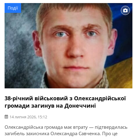
бійця залишилися дружина, донька, батько, мати і брат.
Події
Висловлюємо щирі співчутті рідним та близьким.
38-річний військовий з Олександрійської
громади загинув на Донеччині
14 липня 2026, 15:12
Олександрійська громада має втрату — підтвердилась
загибель захисника Олександра Савченка. Про це