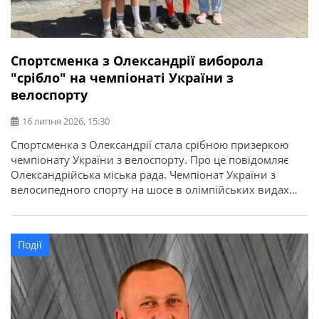
Спортсменка з Олександрії виборола
"срібло" на чемпіонаті України з
велоспорту
16 липня 2026, 15:30
Спортсменка з Олександрії стала срібною призеркою
чемпіонату України з велоспорту. Про це повідомляє
Олександрійська міська рада. Чемпіонат України з
велосипедного спорту на шосе в олімпійських видах
програми відбувся у місті Кам’янець-Подільський.
Найсильніші спортсмени з дев’яти областей України
змагалися за звання чемпіонів України в індивідуальній
Події
гонці на час та групових перегонах. Олександрію
представила вихованка відділення велоспорту […]