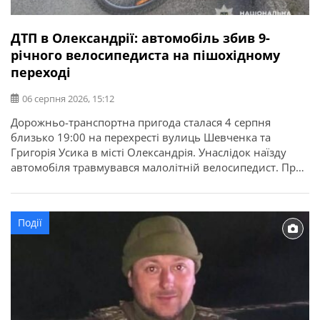
ДТП в Олександрії: автомобіль збив 9-
річного велосипедиста на пішохідному
переході
06 серпня 2026, 15:12
Дорожньо-транспортна пригода сталася 4 серпня
близько 19:00 на перехресті вулиць Шевченка та
Григорія Усика в місті Олександрія. Унаслідок наїзду
автомобіля травмувався малолітній велосипедист. Про
це повідомляє ГУНП в Кіровоградській області. За
попередньою інформацією, 58-річна водійка автомобіля
ВАЗ-2112 із причепом, рухаючись вулицею Шевченка,
Події
здійснила наїзд на 9-річного хлопчика, який
переїжджав пішохідний перехід на велосипеді. У
результаті […]