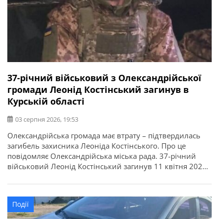
37-річний військовий з Олександрійської
громади Леонід Костінський загинув в
Курській області
03 серпня 2026, 19:53
Олександрійська громада має втрату – підтвердилась
загибель захисника Леоніда Костінського. Про це
повідомляє Олександрійська міська рада. 37-річний
військовий Леонід Костінський загинув 11 квітня 2025
року в Курській області. У нього залишилися дружина,
двоє синів, мати, брат і сестра. Висловлюємо щирі
співчуття рідним та близьким.
Події