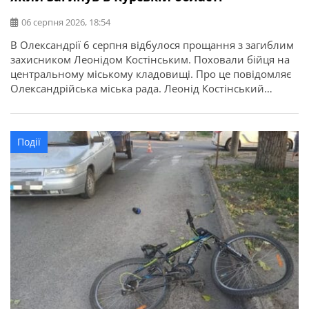
06 серпня 2026, 18:54
В Олександрії 6 серпня відбулося прощання з загиблим
захисником Леонідом Костінським. Поховали бійця на
центральному міському кладовищі. Про це повідомляє
Олександрійська міська рада. Леонід Костінський
народився 21 березня 1988 року в селі Косівка
Олександрійського району. Згодом разом із родиною
переїхав до села Василівка Онуфріївського району, де
Події
навчався у місцевій школі та здобув середню освіту.
Саме […]