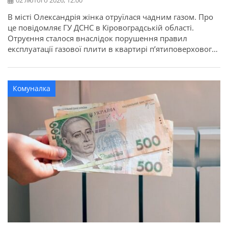
02 лютого 2026, 12:00
В місті Олександрія жінка отруїлася чадним газом. Про
це повідомляє ГУ ДСНС в Кіровоградській області.
Отруєння сталося внаслідок порушення правил
експлуатації газової плити в квартирі п’ятиповерхового
житлового будинку. Жінка обігрівала помешкання,
нагріваючи на газовій плиті металевий таз.
Постраждала від госпіталізації відмовилася. Шановні
Комуналка
громадяни! Використання побутового газового
обладнання не за призначенням є вкрай небезпечним.
Будьте відповідальними! […]