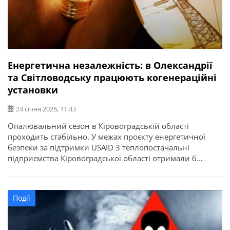
Енергетична незалежність: в Олександрії
та Світловодську працюють когенераційні
установки
24 січня 2026, 11:43
Опалювальний сезон в Кіровоградській області
проходить стабільно. У межах проєкту енергетичної
безпеки за підтримки USAID 3 теплопостачальні
підприємства Кіровоградської області отримали 6
когенераційних установок. Про це повідомляє
Кіровоградська ОДА. Частина з когенераційних
установок уже працює у Світловодську та Олександрії,
Події
ще кілька – на етапі завершення монтажу й
пусконалагоджувальних робіт.