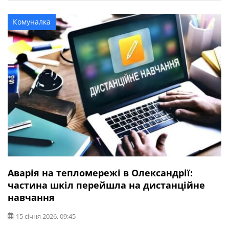
Чотирирічну дівчинку та восьмирічного хлопчика
доправили до лікарні. Мама та бабуся від госпіталізації
Комуналка
відмовилися.
Аварія на тепломережі в Олександрії:
частина шкіл перейшла на дистанційне
навчання
15 січня 2026, 09:45