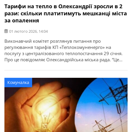
Тарифи на тепло в Олександрії зросли в 2
рази: скільки платитимуть мешканці міста
за опалення
01 лютого 2026, 14:04
Виконавчий комітет розглянув питання про
регулювання тарифів КП «Теплокомуненерго» на
послугу з централізованого теплопостачання 29 січня.
Про це повідомляє Олександрійська міська рада. “Це
необхідно для фіксації ринкової вартості
енергоресурсів. Для мешканців ціна на тепло
залишається без змін на період воєнного стану та ще
Комуналка
шість місяців після його завершення – 1712,20 гривень
за 1 Гкал. Різницю […]