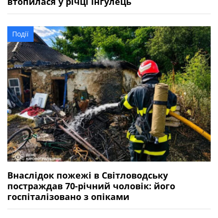
втопилася у річці Інгулець
Події
Внаслідок пожежі в Світловодську
постраждав 70-річний чоловік: його
госпіталізовано з опіками