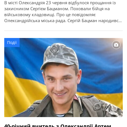
В місті Олександрія 23 червня відбулося прощання із
захисником Сергієм Бацманом. Поховали бійця на
військовому кладовищі. Про це повідомляє
Олександрійська міська рада. Сергій Бацман народився
27 липня 1993 року в місті Вугледар, Донецької області.
Середню освіту здобув у Вугледарській школі №2.
Продовжив навчання в професійно-технічному
Події
училищі, де здобув кваліфікацію машиніст електровоза.
Життя випробовувало Сергія на […]
40-річний вчитель з Олександрії Артем