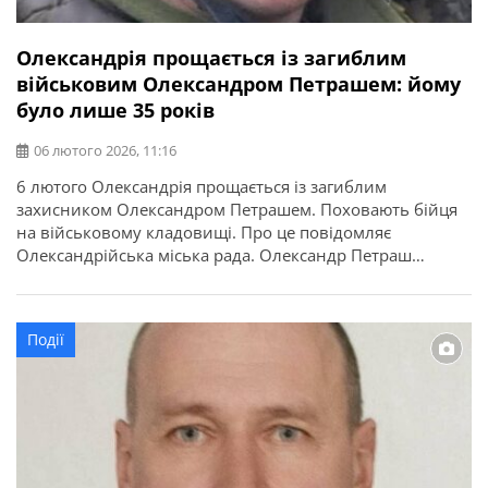
Олександрія прощається із загиблим
військовим Олександром Петрашем: йому
було лише 35 років
06 лютого 2026, 11:16
6 лютого Олександрія прощається із загиблим
захисником Олександром Петрашем. Поховають бійця
на військовому кладовищі. Про це повідомляє
Олександрійська міська рада. Олександр Петраш
народився 18 листопада 1989 року в Олександрії. Тут
минули його дитинство і юність. Середню освіту здобув
у школі №9. Після цього продовжив навчання в
Події
Олександрійському індустріальному технікумі за
спеціальністю «Обробка матеріалів» та здобув […]