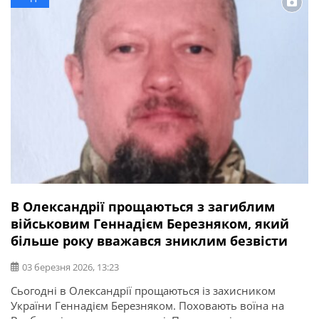
Середню освіту здобув у школі №2. Продовжив […]
В Олександрії прощаються з загиблим
військовим Геннадієм Березняком, який
більше року вважався зниклим безвісти
03 березня 2026, 13:23
Сьогодні в Олександрії прощаються із захисником
України Геннадієм Березняком. Поховають воїна на