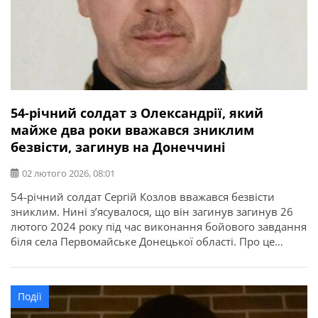
54-річний солдат з Олександрії, який
майже два роки вважався зниклим
безвісти, загинув на Донеччині
02 лютого 2026, 08:01
54-річний солдат Сергій Козлов вважався безвісти
зниклим. Нині зʼясувалося, що він загинув загинув 26
лютого 2024 року під час виконання бойового завдання
біля села Первомайське Донецької області. Про це
повідомляє Олександрійська міська рада. 30 січня в
Олександрії відбулось прощання із загиблим
захисником Сергієм Козловим. Поховали бійця на
Події
військовому кладовищі. Сергій Козлов народився 16
травня 1969 […]