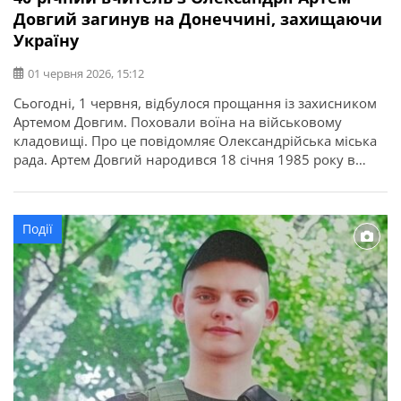
Довгий загинув на Донеччині, захищаючи
Україну
01 червня 2026, 15:12
Сьогодні, 1 червня, відбулося прощання із захисником
Артемом Довгим. Поховали воїна на військовому
кладовищі. Про це повідомляє Олександрійська міська
рада. Артем Довгий народився 18 січня 1985 року в
Олександрії. Навчався у загальноосвітній школі №19.
Вищу освіту здобув у Національному педагогічному
університеті імені Драгоманова за спеціальністю
Події
«Фізичне виховання». Працював учителем у
Чечеліївській школі. Після проходження строкової […]