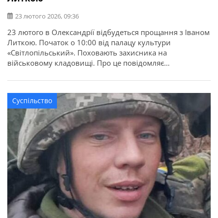
23 лютого 2026, 09:36
23 лютого в Олександрії відбудеться прощання з Іваном
Литкою. Початок о 10:00 від палацу культури
«Світлопільський». Поховають захисника на
військовому кладовищі. Про це повідомляє
Олександрійська міська рада. Іван Литка народився 5
січня 1987 року в селі Новоселиця Закарпатської області
у багатодітній родині. Навчався у місцевій школі.
Суспільство
Трудову діяльність розпочав у ранньому віці.
Самостійно опанував професію […]