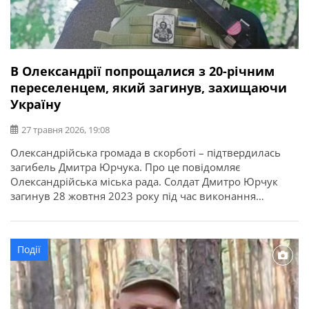
В Олександрії попрощалися з 20-річним
переселенцем, який загинув, захищаючи
Україну
27 травня 2026, 19:08
Олександрійська громада в скорботі – підтвердилась
загибель Дмитра Юрчука. Про це повідомляє
Олександрійська міська рада. Солдат Дмитро Юрчук
загинув 28 жовтня 2023 року під час виконання
бойового завдання поблизу Авдіївки Донецької області.
Його життя ворог обірвав у 20 років. У захисника
залишилися батько, мати і брат. Прощання із
Події
захисником Дмитром Юрчуком відбулося сьогодні, 27
травня. […]