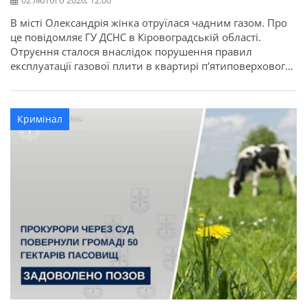
02 лютого 2026, 12:00
В місті Олександрія жінка отруїлася чадним газом. Про
це повідомляє ГУ ДСНС в Кіровоградській області.
Отруєння сталося внаслідок порушення правил
експлуатації газової плити в квартирі п’ятиповерхового
житлового будинку. Жінка обігрівала помешкання,
нагріваючи на газовій плиті металевий таз.
Постраждала від госпіталізації відмовилася. Шановні
Кримінал
громадяни! Використання побутового газового
обладнання не за призначенням є вкрай небезпечним.
Будьте відповідальними! […]