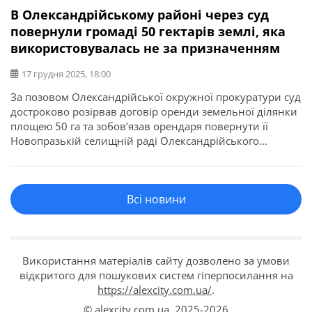
В Олександрійському районі через суд
повернули громаді 50 гектарів землі, яка
використовувалась не за призначенням
17 грудня 2025, 18:00
За позовом Олександрійської окружної прокуратури суд
достроково розірвав договір оренди земельної ділянки
площею 50 га та зобов’язав орендаря повернути її
Новопразькій селищній раді Олександрійського
району. Про це повідомляє Кіровоградська обласна
прокуратура. Прокурори в суді довели, що земельна
ділянка, надана для сінокосіння та випасання худоби,
Всі новини
використовувалась не за цільовим призначенням — на
ній вирощувалися сільськогосподарські культури. […]
Використання матеріалів сайту дозволено за умови
відкритого для пошукових систем гіперпосилання на
https://alexcity.com.ua/
.
© alexcity.com.ua,
2025-2026