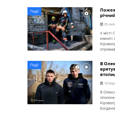
Пожежа
Події
річни
05 лип
У місті 
кімнаті 
Кіровог
отримав
приміще
В Оле
Події
врятув
втопил
16 бер
В Олекс
ополонк
Кіровогр
Богдані
Інгулец