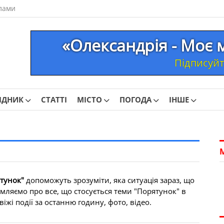
лами
«Олександрія - Моє 
Підписуйте
ІДНИК
СТАТТІ
МІСТО
ПОГОДА
ІНШЕ
тунок"
допоможуть зрозуміти, яка ситуація зараз, що
мляємо про все, що стосується теми "Порятунок" в
іжі події за останню годину, фото, відео.