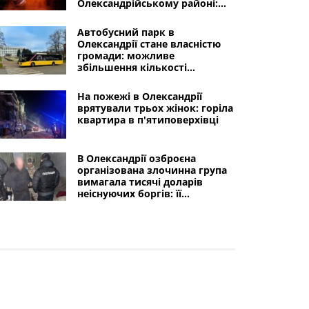
Олександрійському районі:
горів склад і посівний
матеріал
Автобусний парк в
Олександрії стане власністю
громади: можливе
збільшення кількості
маршрутів
На пожежі в Олександрії
врятували трьох жінок: горіла
квартира в п'ятиповерхівці
В Олександрії озброєна
організована злочинна група
вимагала тисячі доларів
неіснуючих боргів: її
покривали "кримінальні
авторитети"
Інші міста