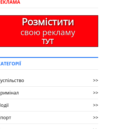
РЕКЛАМА
Розмістити
свою рекламу
ТУТ
КАТЕГОРІЇ
успільство
>>
Кримінал
>>
одії
>>
Спорт
>>