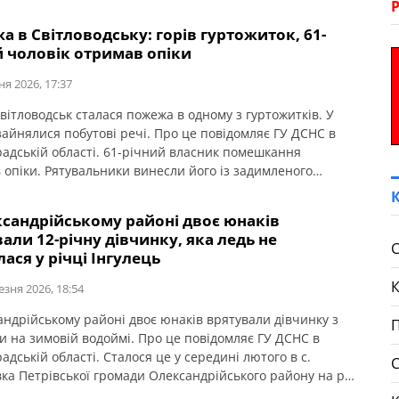
 в Світловодську: горів гуртожиток, 61-
й чоловік отримав опіки
ня 2026, 17:37
Світловодськ сталася пожежа в одному з гуртожитків. У
зайнялися побутові речі. Про це повідомляє ГУ ДСНС в
радській області. 61-річний власник помешкання
 опіки. Рятувальники винесли його із задимленого
ння та передали медикам. Потерпілого госпіталізували.
ксандрійському районі двоє юнаків
али 12-річну дівчинку, яка ледь не
С
ася у річці Інгулець
езня 2026, 18:54
андрійському районі двоє юнаків врятували дівчинку з
П
и на зимовій водоймі. Про це повідомляє ГУ ДСНС в
адській області. Сталося це у середині лютого в с.
вка Петрівської громади Олександрійського району на р.
ь. Лютневого морозного дня, прямуючи додому Євген і