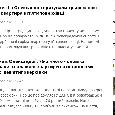
К
авіть не уявляли, що за лічені хвилини їм доведеться
ежі в Олександрії врятували трьох жінок:
и людське життя. […]
 квартира в п'ятиповерхівці
ого 2026, 19:53
 на Кіровоградщині ліквідували три пожежі у житловому
П
 Про це повідомляє ГУ ДСНС в Кіровоградській області. В
рії вночі горіла квартира у п’ятиповерхівці. На пожежі
Б
НС врятовували трьох жінок. На щастя, усі живі й
 в Олександрії: 76-річного чоловіка
вали з палаючої квартири на останньому
сі дев’ятиповерхівки
ого 2026, 12:42
андрії виникла пожежа в квартирі на останньому поверсі
поверхівки. Про це повідомляє ГУ ДСНС в Кіровоградській
. У помешканні перебував 76-річний чоловік. Його
али рятувальники, які прибули за викликом. На щастя,
азнав травм і після огляду медиків від госпіталізації