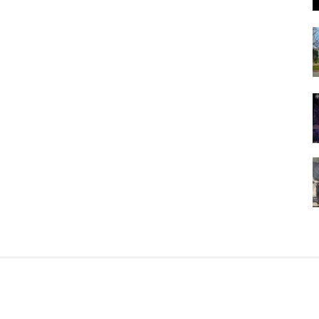
вся. Пожежу оперативно ліквідували. Наразі її причину
люють фахівці.
мація про нас
Ми в соцмережах
оєкт
Facebook