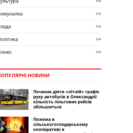
ультура
>>
Комуналка
>>
Влада
>>
олітика
>>
ізнес
>>
ПОПУЛЯРНІ НОВИНИ
Починає діяти «літній» графік
руху автобусів в Олександрії:
кількість пільгових рейсів
збільшиться
Пожежа в
сільськогосподарському
кооперативі в