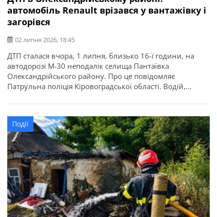
автомобіль Renault врізався у вантажівку і
загорівся
02 липня 2026, 18:45
ДТП сталася вчора, 1 липня, близько 16-ї години, на
автодорозі М-30 неподалік селища Пантаївка
Олександрійського району. Про це повідомляє
Патрульна поліція Кіровоградської області. Водій,
керуючи автомобілем Renault Master, не був уважний,
не стежив за дорожньою обстановкою, не вибрав
безпечної швидкості руху, не дотримався безпечної
Події
дистанції та здійснив зіткнення з вантажним
транспортним засобом MAN з напівпричепом, […]