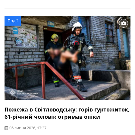
домоволодінні. Вогонь знищив понад 70 кв. м покрівлі
господарської споруди та речі, що були всередині. На
щастя, внаслідок пожежі ніхто не постраждав.
Події
Пожежа в Світловодську: горів гуртожиток,
61-річний чоловік отримав опіки
05 липня 2026, 17:37