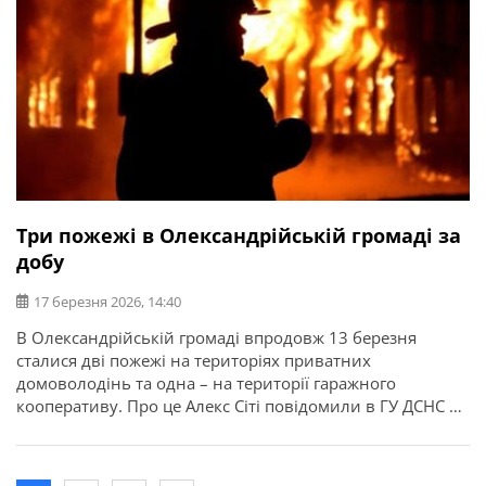
Три пожежі в Олександрійській громаді за
добу
17 березня 2026, 14:40
В Олександрійській громаді впродовж 13 березня
сталися дві пожежі на територіях приватних
домоволодінь та одна – на території гаражного
кооперативу. Про це Алекс Сіті повідомили в ГУ ДСНС в
Кіровоградській області. В усіх випадках обійшлося без
загиблих та травмованих.