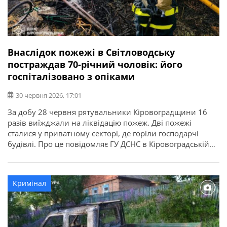
Внаслідок пожежі в Світловодську
постраждав 70-річний чоловік: його
госпіталізовано з опіками
30 червня 2026, 17:01
За добу 28 червня рятувальники Кіровоградщини 16
разів виїжджали на ліквідацію пожеж. Дві пожежі
сталися у приватному секторі, де горіли господарчі
будівлі. Про це повідомляє ГУ ДСНС в Кіровоградській
області. Під час пожежі у приватному господарстві у м.
Світловодськ 70-річний чоловік отримав опіки й був
госпіталізований.
Кримінал