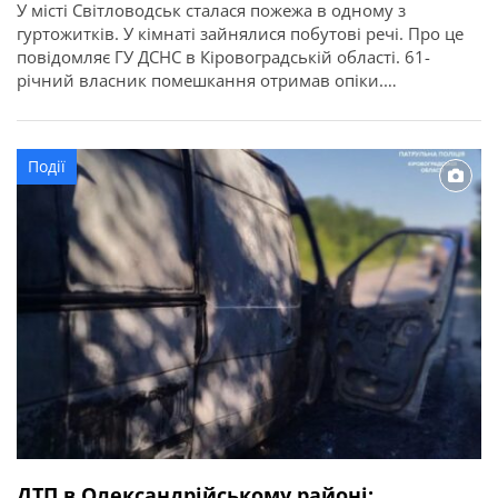
У місті Світловодськ сталася пожежа в одному з
гуртожитків. У кімнаті зайнялися побутові речі. Про це
повідомляє ГУ ДСНС в Кіровоградській області. 61-
річний власник помешкання отримав опіки.
Рятувальники винесли його із задимленого
приміщення та передали медикам. Потерпілого
госпіталізували.
Події
ДТП в Олександрійському районі: