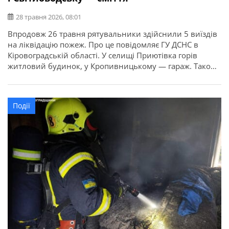
28 травня 2026, 08:01
Впродовж 26 травня рятувальники здійснили 5 виїздів
на ліквідацію пожеж. Про це повідомляє ГУ ДСНС в
Кіровоградській області. У селищі Приютівка горів
житловий будинок, у Кропивницькому — гараж. Також
тричі горіло сміття на відкритих територіях в
Олександрії, Світловодську та Кропивницькому. На
щастя, постраждалих немає.
Події