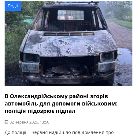
Йдеться про 21-річного жителя Олександрії, його 23-
Події
річну співмешканку та 21-річного знайомого. За
даними слідства, наприкінці травня один із фігурантів у
пошуках швидкого заробітку натрапив […]
В Олександрійському районі згорів
автомобіль для допомоги військовим:
поліція підозрює підпал
02 червня 2026, 13:50
До поліції 1 червня надійшло повідомлення про