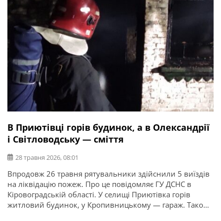
В Приютівці горів будинок, а в Олександрії
і Світловодську — сміття
28 травня 2026, 08:01
Впродовж 26 травня рятувальники здійснили 5 виїздів
на ліквідацію пожеж. Про це повідомляє ГУ ДСНС в
Кіровоградській області. У селищі Приютівка горів
житловий будинок, у Кропивницькому — гараж. Також
тричі горіло сміття на відкритих територіях в