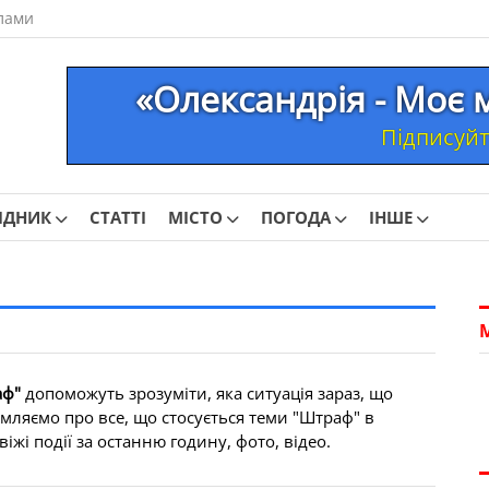
лами
«Олександрія - Моє 
Підписуйте
ІДНИК
СТАТТІ
МІСТО
ПОГОДА
ІНШЕ
аф"
допоможуть зрозуміти, яка ситуація зараз, що
омляємо про все, що стосується теми "Штраф" в
іжі події за останню годину, фото, відео.