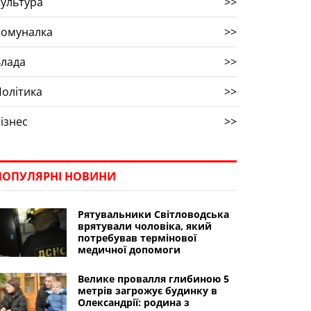
ультура
>>
Комуналка
>>
Влада
>>
олітика
>>
ізнес
>>
ПОПУЛЯРНІ НОВИНИ
Рятувальники Світловодська
врятували чоловіка, який
потребував термінової
медичної допомоги
Велике провалля глибиною 5
метрів загрожує будинку в
Олександрії: родина з