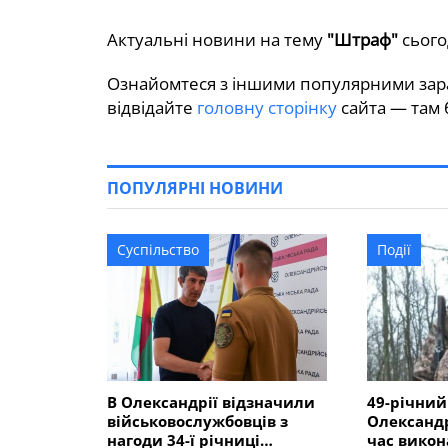
Актуальні новини на тему
"Штраф"
сьогод
Ознайомтеся з іншими популярними зара
відвідайте
головну сторінку
сайта — там б
ПОПУЛЯРНІ НОВИНИ
Суспільство
Події
В Олександрії відзначили
49-річний
військовослужбовців з
Олександр
нагоди 34-ї річниці
час викон