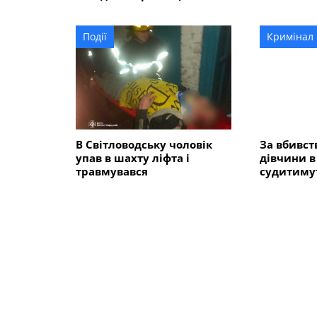
військової частини 2269
завдання 
області
Події
Кримінал
В Світловодську чоловік
За вбивст
упав в шахту ліфта і
дівчини в
травмувався
судитиму
неповнолі