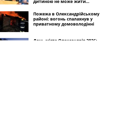
дитиною не може жити
спокійно
Пожежа в Олександрійському
районі: вогонь спалахнув у
приватному домоволодінні
День міста Олександрія 2026:
фото зі святкування 280-річчя
50-річний військовий з
Олександрії загинув на
Луганщині
Інші міста