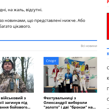
ні, на жаль, відсутні.
з новинами, що представлені нижче. Або
агато цікавого.
Всі новини
Спорт
С
П
 військовий з
Фехтувальниці з
ії загинув під
Олександрії вибороли
ання бойового
"золото" і дві "бронзи" на