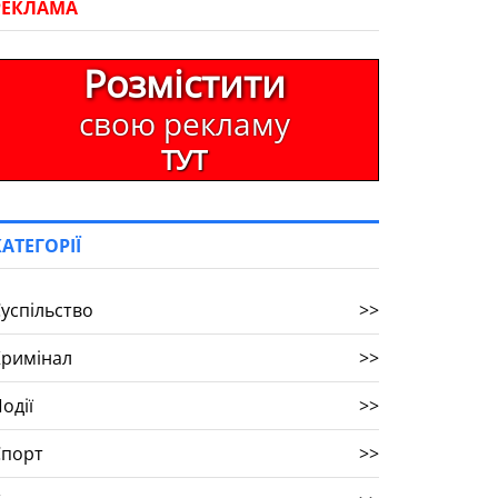
РЕКЛАМА
Розмістити
свою рекламу
ТУТ
КАТЕГОРІЇ
успільство
>>
Кримінал
>>
одії
>>
Спорт
>>