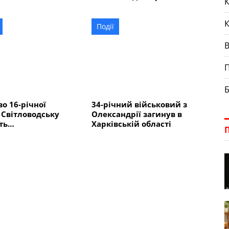
К
в Донецькій
Всеукраїнському турнірі
"Ля Флеш Cup" в Києві
Події
П
Б
во 16-річної
34-річний військовий з
 Світловодську
Олександрії загинув в
ть
Харківській області
тнього хлопця