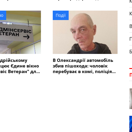
К
аднання від МОМ
за 7,5 млн гривень
во
Події
П
Б
ндрійському
В Олександрії автомобіль
цює Єдине вікно
збив пішохода: чоловік
віс Ветеран" для
перебуває в комі, поліція
та їхніх сімей
шукає його рідних