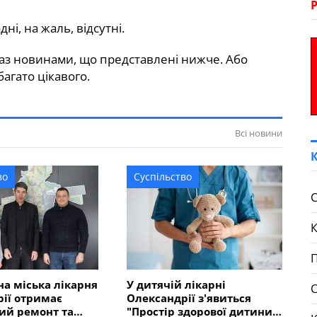
ні, на жаль, відсутні.
з новинами, що представлені нижче. Або
агато цікавого.
Всі новини
во
Суспільство
С
П
а міська лікарня
У дитячій лікарні
ії отримає
Олександрії з'явиться
ий ремонт та
"Простір здорової дитини"