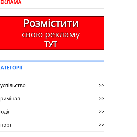
РЕКЛАМА
Розмістити
свою рекламу
ТУТ
КАТЕГОРІЇ
успільство
>>
Кримінал
>>
одії
>>
Спорт
>>