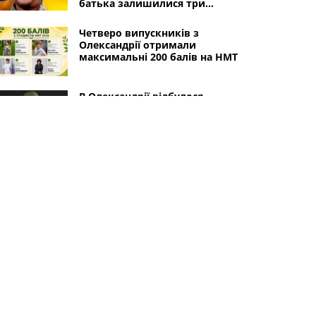
батька залишилися три
доньки
Четверо випускників з
Олександрії отримали
максимальні 200 балів на НМТ
В Олександрії відбулося
прощання з 37-річним
військовим Леонідом
Костінським, який загинув в
Курській області
Смертельна ДТП в
Олександрії: водій автомобіля
збив двох пішоходів і втік
Інші міста