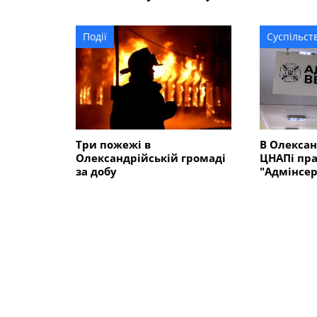
вантажівку
нове обл
Події
Суспільст
Три пожежі в
В Олекса
Олександрійській громаді
ЦНАПі пра
за добу
"Адмінсер
ветеранів 