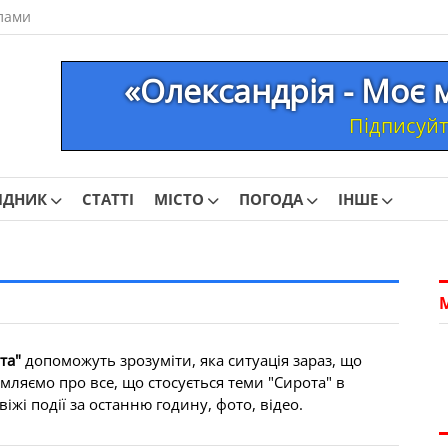
лами
«Олександрія - Моє 
Підписуйте
ІДНИК
СТАТТІ
МІСТО
ПОГОДА
ІНШЕ
та"
допоможуть зрозуміти, яка ситуація зараз, що
мляємо про все, що стосується теми "Сирота" в
іжі події за останню годину, фото, відео.