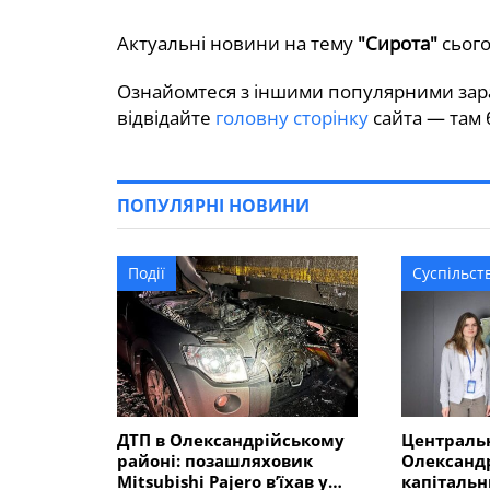
Актуальні новини на тему
"Сирота"
сьогод
Ознайомтеся з іншими популярними зара
відвідайте
головну сторінку
сайта — там б
ПОПУЛЯРНІ НОВИНИ
Події
Суспільст
ДТП в Олександрійському
Центральн
районі: позашляховик
Олександр
Mitsubishi Pajero в’їхав у
капітальн