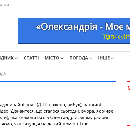
лами
«Олександрія - Моє 
Підписуйте
ІДНИК
СТАТТІ
МІСТО
ПОГОДА
ІНШЕ
ада
адзвичайні події (ДТП, пожежа, вибух), важливі
део. Дізнайтеся, що сталося сьогодні, вчора, як живе
нкти), яка знаходиться в Олександрійському районі
ляємо, яка ситуація на даний момент і що