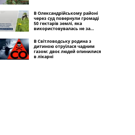
В Олександрійському районі
через суд повернули громаді
50 гектарів землі, яка
використовувалась не за
призначенням
В Світловодську родина з
дитиною отруїлася чадним
газом: двоє людей опинилися
в лікарні
49-річний військовий з
Олександрії загинув під час
виконання бойового завдання
в Донецькій області
Інші міста