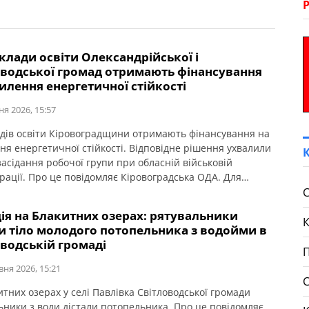
клади освіти Олександрійської і
оводської громад отримають фінансування
илення енергетичної стійкості
ня 2026, 15:57
адів освіти Кіровоградщини отримають фінансування на
ня енергетичної стійкості. Відповідне рішення ухвалили
засідання робочої групи при обласній військовій
трації. Про це повідомляє Кіровоградська ОДА. Для
передбачено 22,7 мільйона гривень освітньої субвенції з
С
ого бюджету. Кошти спрямують на заходи, які
ія на Блакитних озерах: рятувальники
уть закладам освіти стабільно працювати в осінньо-
ли тіло молодого потопельника з водойми в
 період. Під час відбору враховували […]
водській громаді
П
вня 2026, 15:21
итних озерах у селі Павлівка Світловодської громади
ьники з води дістали потопельника. Про це повідомляє