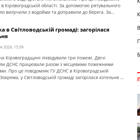
К
 в Кіровоградській області. За допомогою рятувального
іло вилучили з водойми та доправили до берега. За
німи даними, загиблий — молодий чоловік. Його особу,
 смерті та всі обставини трагедії наразі встановлюють
 в Світловодській громаді: загорілася
оронці.
ьня
П
я 2026, 15:39
Б
на Кіровоградщині ліквідували три пожежі. Двічі
іли ДСНС працювали разом з місцевими пожежними
ми. Про це повідомляє ГУ ДСНС в Кіровоградській
 Зокрема, у Світловодській громаді загорілася котельня у
вій будівлі. На щастя, обійшлося без постраждалих.