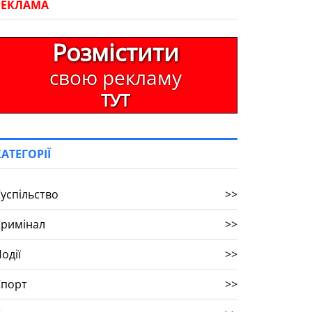
РЕКЛАМА
Розмістити
свою рекламу
ТУТ
КАТЕГОРІЇ
успільство
>>
Кримінал
>>
одії
>>
Спорт
>>