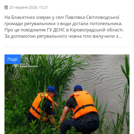
25 червня 2026, 15:21
На Блакитних озерах у селі Павлівка Світловодської
громади рятувальники з води дістали потопельника.
Про це повідомляє ГУ ДСНС в Кіровоградській області.
За допомогою рятувального човна тіло вилучили з
водойми та доправили до берега. За попередніми
даними, загиблий — молодий чоловік. Його особу,
причину смерті та всі обставини трагедії наразі
Події
встановлюють правоохоронці.