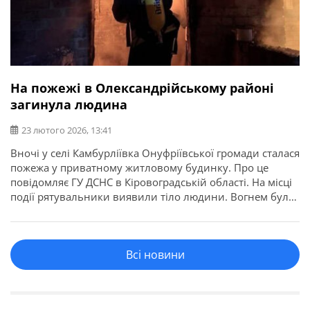
На пожежі в Олександрійському районі
загинула людина
23 лютого 2026, 13:41
Вночі у селі Камбурліївка Онуфріївської громади сталася
пожежа у приватному житловому будинку. Про це
повідомляє ГУ ДСНС в Кіровоградській області. На місці
події рятувальники виявили тіло людини. Вогнем було
охоплено покрівлю та побутові речі в оселі. Пожежу
ліквідовано. Наразі фахівці встановлюють причину
загоряння, особу загиблого та обставини його смерті.
Всі новини