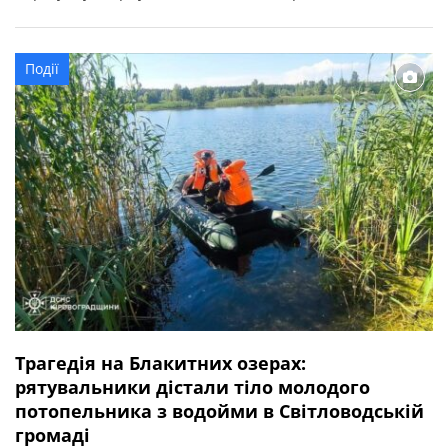
ГУ ДСНС в Кіровоградській області. Рятувальники
спільно з приватним водолазом дістали з водойми тіло
потопельника та доправили його до берега. Загиблим
Події
виявився 54-річний чоловік, житель селища Знам’янка
Друга Кропивницького […]
Трагедія на Блакитних озерах:
рятувальники дістали тіло молодого
потопельника з водойми в Світловодській
громаді