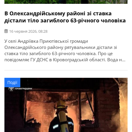
В Олександрійському районі зі ставка
дістали тіло загиблого 63-річного чоловіка
16 червня 2026, 08:28
У селі Андріївка Приютівської громади
Олександрійського району рятувальники дістали зі
ставка тіло загиблого 63-річного чоловіка. Про це
повідомляє ГУ ДСНС в Кіровоградській області. Вода не
пробачає необережності. Відпочивайте лише у
дозволених місцях, не заходьте у воду напідпитку, не
залишайте дітей без нагляду та не запливайте далеко
Події
від берега. Бережіть себе і своїх близьких!