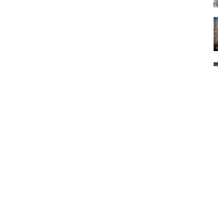
мація про нас
Ми в соцмережах
оєкт
Facebook