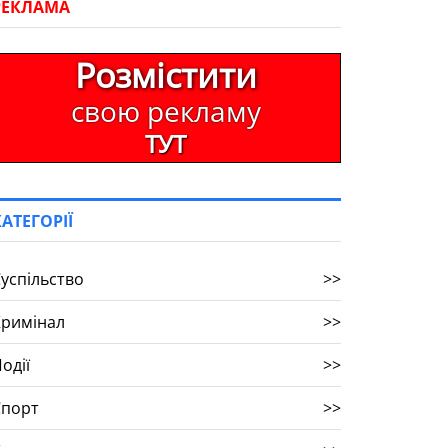
РЕКЛАМА
Розмістити
свою рекламу
ТУТ
КАТЕГОРІЇ
успільство
>>
Кримінал
>>
одії
>>
Спорт
>>