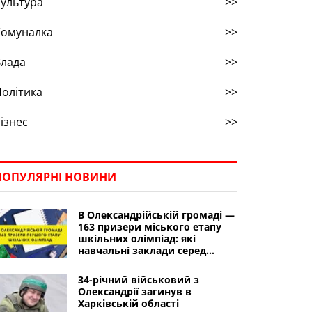
ультура
>>
Комуналка
>>
Влада
>>
олітика
>>
ізнес
>>
ПОПУЛЯРНІ НОВИНИ
В Олександрійській громаді —
163 призери міського етапу
шкільних олімпіад: які
навчальні заклади серед
лідерів
34-річний військовий з
Олександрії загинув в
Харківській області