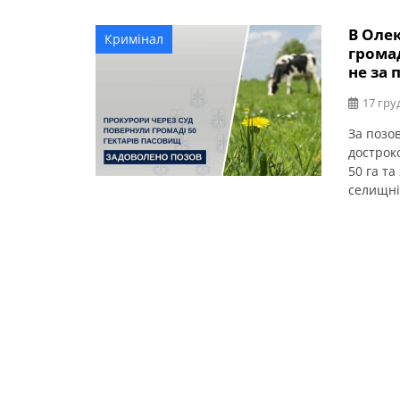
В Оле
Кримінал
громад
не за
17 гру
За позо
дострок
50 га та
селищні
Кіровог
що земе
худоби,
ній вир