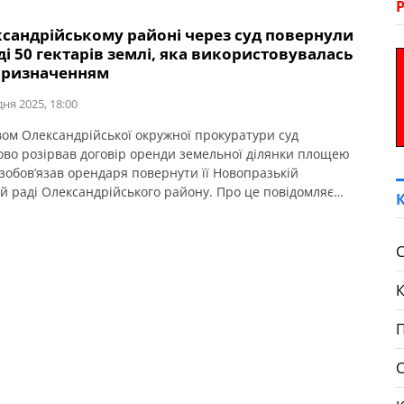
ксандрійському районі через суд повернули
і 50 гектарів землі, яка використовувалась
 призначенням
дня 2025, 18:00
вом Олександрійської окружної прокуратури суд
ово розірвав договір оренди земельної ділянки площею
 зобов’язав орендаря повернути її Новопразькій
й раді Олександрійського району. Про це повідомляє
радська обласна прокуратура. Прокурори в суді довели,
льна ділянка, надана для сінокосіння та випасання
 використовувалась не за цільовим призначенням — на
С
ощувалися сільськогосподарські культури. […]
П