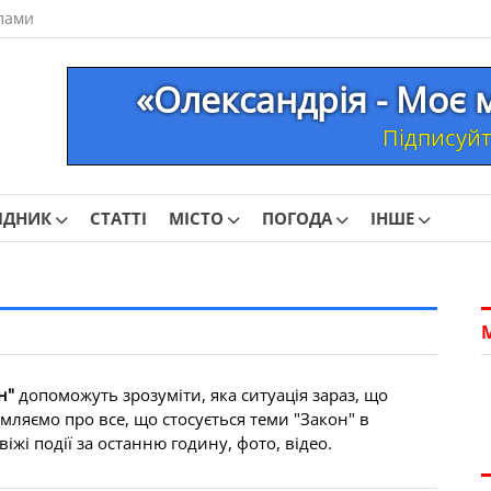
лами
«Олександрія - Моє 
Підписуйте
ІДНИК
СТАТТІ
МІСТО
ПОГОДА
ІНШЕ
н"
допоможуть зрозуміти, яка ситуація зараз, що
мляємо про все, що стосується теми "Закон" в
іжі події за останню годину, фото, відео.