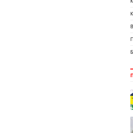
К
П
Б