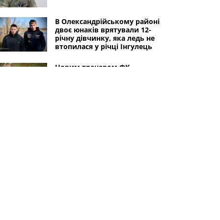
В Олександрійському районі
двоє юнаків врятували 12-
річну дівчинку, яка ледь не
втопилася у річці Інгулець
Новим тренером ФК
"Олександрія" став
Володимир Шаран, який вже
втретє очолив команду
30-річний солдат з
Олександрійської громади
Владислав Шлома загинув на
Донеччині
Інші міста