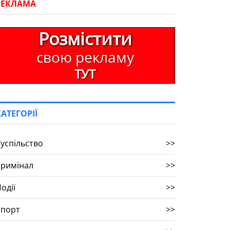
РЕКЛАМА
Розмістити
свою рекламу
ТУТ
КАТЕГОРІЇ
успільство
>>
Кримінал
>>
одії
>>
Спорт
>>