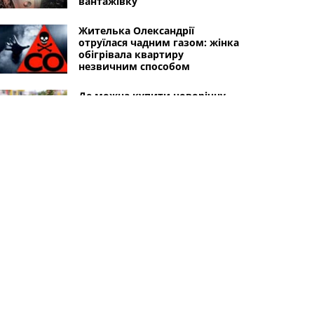
вантажівку
Жителька Олександрії
отруїлася чадним газом: жінка
обігрівала квартиру
незвичним способом
Де можна купити новорічну
ялинку в Олександрії
Пожежа в Олександрійському
районі: вогонь спалахнув у
приватному домоволодінні
Інші міста