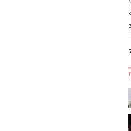
К
П
Б