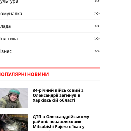
ультура
>>
Комуналка
>>
Влада
>>
олітика
>>
ізнес
>>
ПОПУЛЯРНІ НОВИНИ
34-річний військовий з
Олександрії загинув в
Харківській області
ДТП в Олександрійському
районі: позашляховик
Mitsubishi Pajero в’їхав у