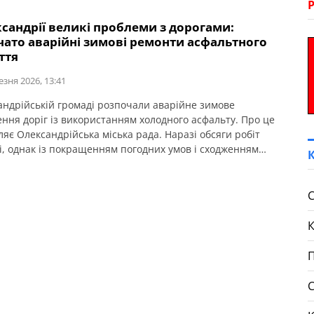
сандрії великі проблеми з дорогами:
чато аварійні зимові ремонти асфальтного
ття
езня 2026, 13:41
андрійській громаді розпочали аварійне зимове
ення доріг із використанням холодного асфальту. Про це
ляє Олександрійська міська рада. Наразі обсяги робіт
і, однак із покращенням погодних умов і сходженням
монти посилять. Про це 5 березня під час засідання
чого комітету повідомив міський голова Сергій
о. “Зима була складною – значна кількість опадів і різкі
С
П