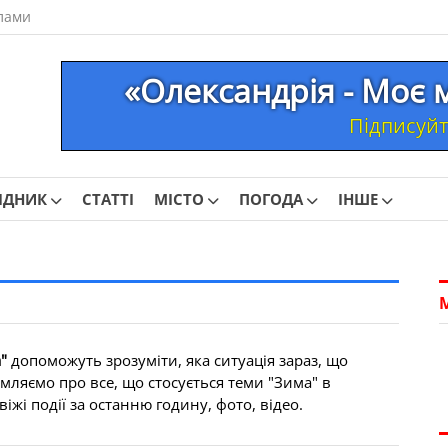
лами
«Олександрія - Моє 
Підписуйте
ІДНИК
СТАТТІ
МІСТО
ПОГОДА
ІНШЕ
"
допоможуть зрозуміти, яка ситуація зараз, що
мляємо про все, що стосується теми "Зима" в
іжі події за останню годину, фото, відео.