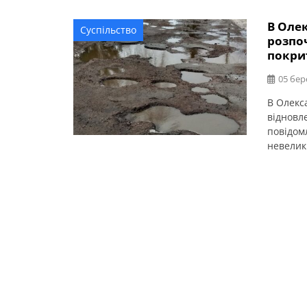
В Олек
Суспільство
розпо
покри
05 бер
В Олекс
відновл
повідом
невелик
води ре
виконав
Кузьменк
[…]