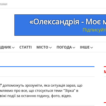
лами
«Олександрія - Моє 
Підписуйте
ІДНИК
СТАТТІ
МІСТО
ПОГОДА
ІНШЕ
"
допоможуть зрозуміти, яка ситуація зараз, що
мляємо про все, що стосується теми "Зірка" в
іжі події за останню годину, фото, відео.