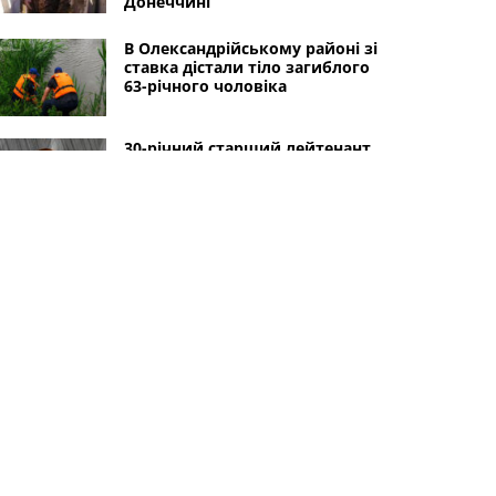
Донеччині
В Олександрійському районі зі
ставка дістали тіло загиблого
63-річного чоловіка
30-річний старший лейтенант
з Олександрійської громади
загинув під час виконання
бойового завдання в
Донецькій області
Пожежа в Світловодській
громаді: загорілася котельня
Інші міста