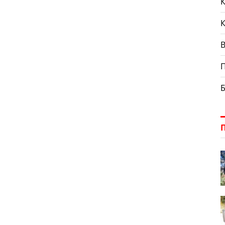
К
П
Б