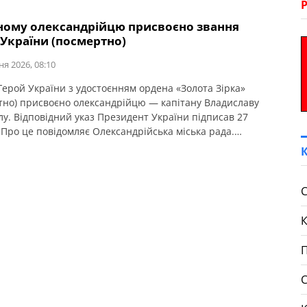
чному олександрійцю присвоєно звання
 України (посмертно)
ня 2026, 08:10
Герой України з удостоєнням ордена «Золота Зірка»
тно) присвоєно олександрійцю — капітану Владиславу
у. Відповідний указ Президент України підписав 27
 Про це повідомляє Олександрійська міська рада.
вослужбовець 3-ї бригади оперативного призначення
ав Шаповал разом із побратимами боронив Харківщину,
виконував бойові завдання на Бахмутському напрямку.
ючи ротою, він неодноразово відбивав атаки ворога.
С
…]
П