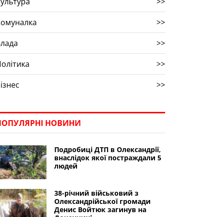
ультура
>>
Комуналка
>>
Влада
>>
олітика
>>
ізнес
>>
ПОПУЛЯРНІ НОВИНИ
Подробиці ДТП в Олександрії,
внаслідок якої постраждали 5
людей
38-річний військовий з
Олександрійської громади
Денис Войтюк загинув на