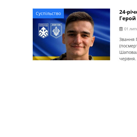
24-рі
Суспільство
Герой
01 лип
Звання 
(посмер
Шаповал
червня.
Військо
Владисл
згодом 
Команду
Також [