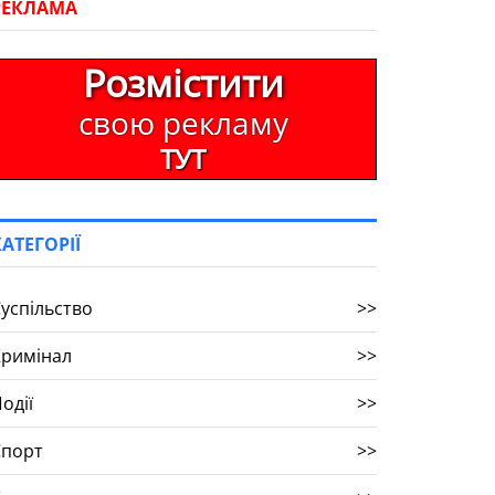
РЕКЛАМА
Розмістити
свою рекламу
ТУТ
КАТЕГОРІЇ
успільство
>>
Кримінал
>>
одії
>>
Спорт
>>