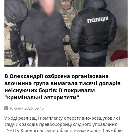
В Олександрії озброєна організована
злочинна група вимагала тисячі доларів
неіснуючих боргів: її покривали
"кримінальні авторитети"
16 січня 2026, 09:45
У ході реалізації комплексу оперативно-розшукових і
слідчих заходів правоохоронці слідчого управління
ГУНП у Кіровоградській області у взаємодії зі Службою