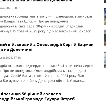
вувало Сергія на […]
вня 2026, 08:01
дрійська громада має втрату — підтвердилась загибель
ка Владислава Шломи. Про це повідомляє
дрійська міська рада. 30-річний солдат Владислав
агинув 15 травня 2025 року під час виконання бойового
я у Бахмутському районі Донецької області. У бійця
ися мати, батько і сестра. Висловлюємо щирі співчутті
ний військовий з Олександрії Сергій Бацман
та близьким.
ув на Донеччині
вня 2026, 17:10
дрія отримала підтвердження загибелі захисника Сергія
. Про це повідомляє Олександрійська міська рада. 31-
олдат Сергій Бацман поліг 2 серпня 2024 року біля
и Бахмутського району Донецької області. У нього
ися дружина, донька і сестра. Щиро співчуваємо втраті
ним і близьким. Про час і місце прощання із воїном буде
ні загинув 56-річний солдат з
лено додатково.
андрійської громади Едуард Ястреб