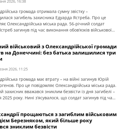
вня 2026, 16:38
дрійська громада отримала сумну звістку –
дилася загибель захисника Едуарда Ястреба. Про це
ляє Олександрійська міська рада. 56-річний солдат
стреб загинув під час виконання обов’язків військової
20 грудня 2024 року в Краматорському районі Донецької
 У військового залишилися донька та дві сестри. Про час
ний військовий з Олександрійської громади
 прощання із Едуардом Ястребом буде повідомлено
в на Донеччині: без батька залишилися три
во.
и
езня 2026, 11:25
дрійська громада має втрату – на війні загинув Юрій
ргенов. Про це повідомляє Олександрійська міська рада.
й захисник вважався зниклим безвісти із дня загибелі –
я 2025 року. Нині зʼясувалося, що солдат загинув під час
ня бойового завдання у Волноваському районі
ої області. У бійця залишились батьки, дружина, три
ксандрії прощаються з загиблим військовим
 брати і сестра. Висловлюємо […]
дієм Березняком, який більше року
вся зниклим безвісти