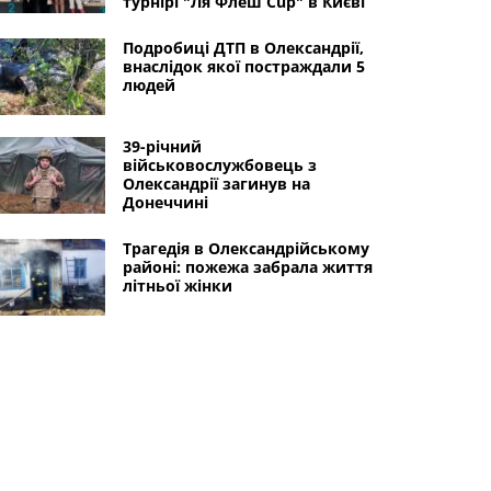
турнірі "Ля Флеш Cup" в Києві
Подробиці ДТП в Олександрії,
внаслідок якої постраждали 5
людей
39-річний
військовослужбовець з
Олександрії загинув на
Донеччині
Трагедія в Олександрійському
районі: пожежа забрала життя
літньої жінки