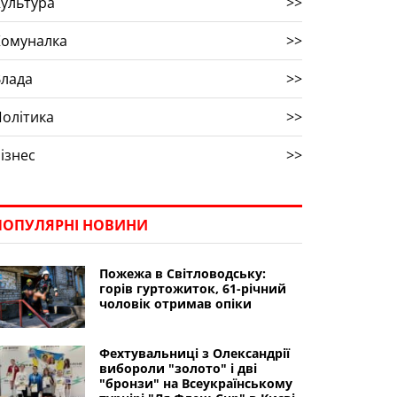
ультура
>>
Комуналка
>>
Влада
>>
олітика
>>
ізнес
>>
ПОПУЛЯРНІ НОВИНИ
Пожежа в Світловодську:
горів гуртожиток, 61-річний
чоловік отримав опіки
Фехтувальниці з Олександрії
вибороли "золото" і дві
"бронзи" на Всеукраїнському