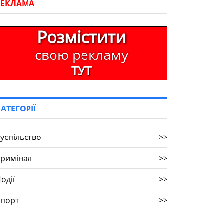
РЕКЛАМА
Розмістити
свою рекламу
ТУТ
КАТЕГОРІЇ
успільство
>>
Кримінал
>>
одії
>>
Спорт
>>