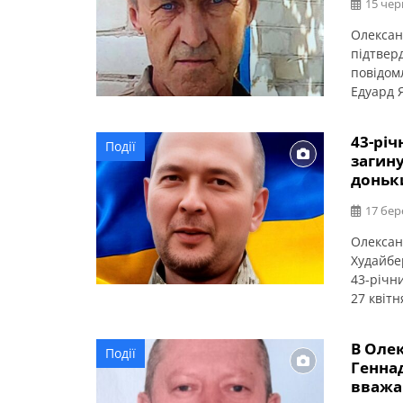
15 чер
Олексан
підтвер
повідом
Едуард Я
служби 
області.
43-річ
Події
і місце
загину
додатко
доньк
17 бер
Олексан
Худайбе
43-річни
27 квітн
виконан
Донецьк
В Оле
Події
доньки,
Генна
вважа