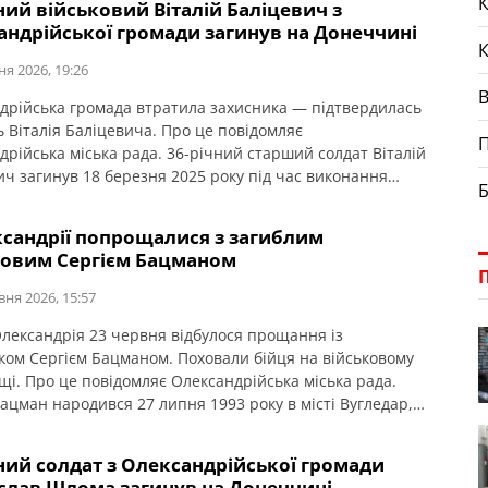
К
ний військовий Віталій Баліцевич з
тя рідним та близьким захисника.
андрійської громади загинув на Донеччині
ня 2026, 19:26
дрійська громада втратила захисника — підтвердилась
ь Віталія Баліцевича. Про це повідомляє
П
дрійська міська рада. 36-річний старший солдат Віталій
ич загинув 18 березня 2025 року під час виконання
Б
о завдання у Волноваському районі Донецької області. У
алишилися дружина, батько й мати. Висловлюємо щирі
ксандрії попрощалися з загиблим
тя рідним та близьким.
ковим Сергієм Бацманом
вня 2026, 15:57
 Олександрія 23 червня відбулося прощання із
ком Сергієм Бацманом. Поховали бійця на військовому
щі. Про це повідомляє Олександрійська міська рада.
Бацман народився 27 липня 1993 року в місті Вугледар,
ї області. Середню освіту здобув у Вугледарській школі
довжив навчання в професійно-технічному училищі, де
ний солдат з Олександрійської громади
кваліфікацію машиніст електровоза. Життя
слав Шлома загинув на Донеччині