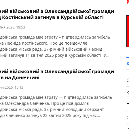
ний військовий з Олександрійської громади
 Костінський загинув в Курській області
пня 2026, 19:53
дрійська громада має втрату – підтвердилась загибель
ка Леоніда Костінського. Про це повідомляє
дрійська міська рада. 37-річний військовий Леонід
кий загинув 11 квітня 2025 року в Курській області. У
лишилися дружина, двоє синів, мати, брат і сестра.
юємо щирі співчуття рідним та близьким.
ний військовий з Олександрійської громади
ув на Донеччині
С
ня 2026, 15:12
дрійська громада має втрату — підтвердилась загибель
ка Олександра Савченка. Про це повідомляє
П
дрійська міська рада. 38-річний молодший сержант
др Савченко загинув 22 квітня 2025 року під час
ня бойового завдання у Волноваському районі
ої області. У бійця залишився брат. Висловлюємо щирі