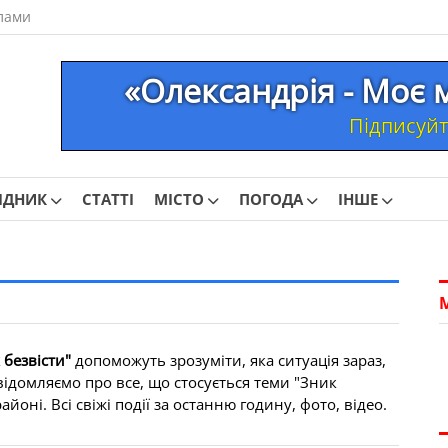
лами
«Олександрія - Моє 
Підписуйте
ІДНИК
СТАТТІ
МІСТО
ПОГОДА
ІНШЕ
 безвісти"
допоможуть зрозуміти, яка ситуація зараз,
відомляємо про все, що стосується теми "Зник
йоні. Всі свіжі події за останню годину, фото, відео.