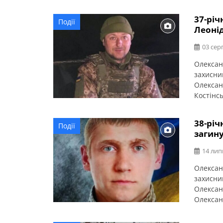
37-річ
Події
Леонід
03 сер
Олексан
захисни
Олексан
Костінсь
нього за
Висловл
38-річ
Події
загин
14 лип
Олексан
захисни
Олексан
Олексан
виконан
Донецьк