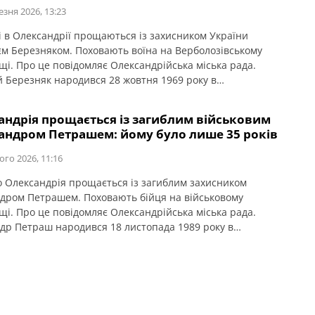
езня 2026, 13:23
і в Олександрії прощаються із захисником України
єм Березняком. Поховають воїна на Верболозівському
щі. Про це повідомляє Олександрійська міська рада.
й Березняк народився 28 жовтня 1969 року в
дрії. Навчався у середній школі №11, згодом здобув фах
льника у професійно-технічному училищі. Працював за
андрія прощається із загиблим військовим
ністю в різних містах України та за кордоном. У Києві
андром Петрашем: йому було лише 35 років
 родину […]
ого 2026, 11:16
о Олександрія прощається із загиблим захисником
дром Петрашем. Поховають бійця на військовому
щі. Про це повідомляє Олександрійська міська рада.
др Петраш народився 18 листопада 1989 року в
рії. Тут минули його дитинство і юність. Середню освіту
у школі №9. Після цього продовжив навчання в
дрійському індустріальному технікумі за спеціальністю
 матеріалів» та здобув […]