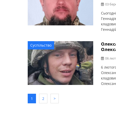
03 бер
Сьогодн
Геннаді
кладови
Геннаді
Олексан
зварюва
Олекс
Суспільство
спеціаль
Олекс
створив
06 лют
6 лютог
Олексан
кладови
Олексан
Олександ
здобув 
1
2
>
Олексан
«Обробка