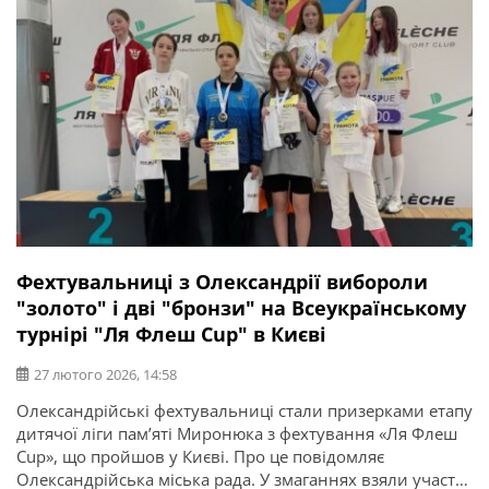
Фехтувальниці з Олександрії вибороли
"золото" і дві "бронзи" на Всеукраїнському
турнірі "Ля Флеш Cup" в Києві
27 лютого 2026, 14:58
Олександрійські фехтувальниці стали призерками етапу
дитячої ліги пам’яті Миронюка з фехтування «Ля Флеш
Cup», що пройшов у Києві. Про це повідомляє
Олександрійська міська рада. У змаганнях взяли участь