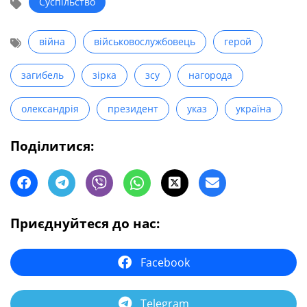
Суспільство
війна
військовослужбовець
герой
загибель
зірка
зсу
нагорода
олександрія
президент
указ
україна
Поділитися:
Приєднуйтеся до нас:
Facebook
Telegram