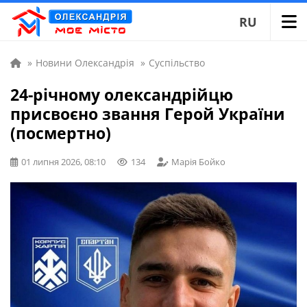
RU
»
Новини Олександрія
»
Суспільство
24-річному олександрійцю
присвоєно звання Герой України
(посмертно)
01 липня 2026, 08:10
134
Марія Бойко