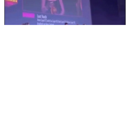
18-річна Анна Коржова з Олександрії
перемогла на кінофестивалі у Великій
Британії з фільмом "Втрачена молодість"
Суспільство