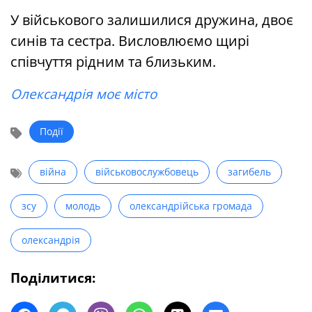
У військового залишилися дружина, двоє
синів та сестра. Висловлюємо щирі
співчуття рідним та близьким.
Олександрія моє місто
Події
війна
військовослужбовець
загибель
зсу
молодь
олександрійська громада
олександрія
Поділитися: