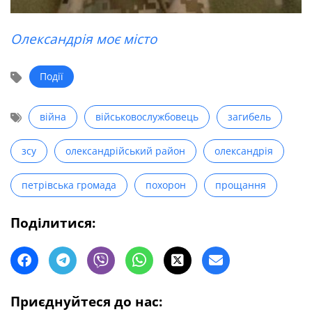
Олександрія моє місто
Події
війна
військовослужбовець
загибель
зсу
олександрійський район
олександрія
петрівська громада
похорон
прощання
Поділитися:
Приєднуйтеся до нас: