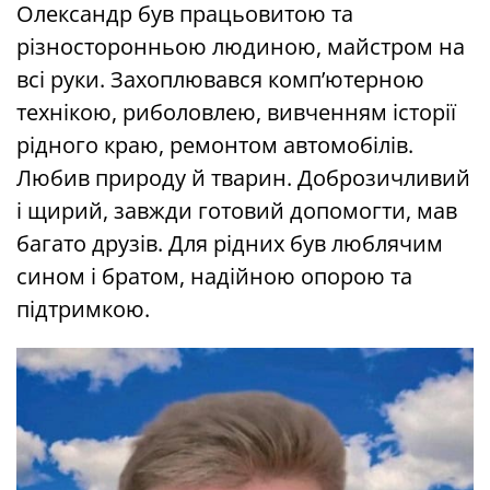
Олександр був працьовитою та
різносторонньою людиною, майстром на
всі руки. Захоплювався комп’ютерною
технікою, риболовлею, вивченням історії
рідного краю, ремонтом автомобілів.
Любив природу й тварин. Доброзичливий
і щирий, завжди готовий допомогти, мав
багато друзів. Для рідних був люблячим
сином і братом, надійною опорою та
підтримкою.