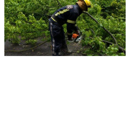
Негода накоїла лиха в Олександрійському
районі: наслідки ліквідовують
рятувальники
Культура