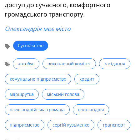
доступ до сучасного, комфортного
громадського транспорту.
Олександрія моє місто
Суспільство
автобус
виконавчий комітет
засідання
комунальне підприємство
кредит
маршрутка
міський голова
олександрійська громада
олександрія
підприємство
сергій кузьменко
транспорт