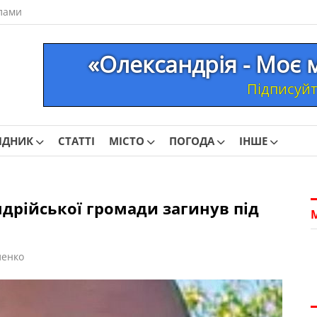
лами
«Олександрія - Моє 
Підписуйте
ІДНИК
СТАТТІ
МІСТО
ПОГОДА
ІНШЕ
ндрійської громади загинув під
ленко