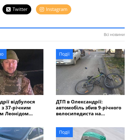
Twitter
Instagram
Всі новини
во
Події
дрії відбулося
ДТП в Олександрії:
з 37-річним
автомобіль збив 9-річного
им Леонідом
велосипедиста на
им, який загинув
пішохідному переході
й області
Події