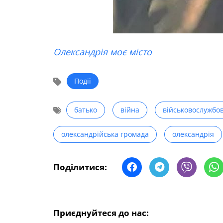
Олександрія моє місто
Події
батько
війна
військовослужбо
олександрійська громада
олександрія
Поділитися:
Приєднуйтеся до нас: