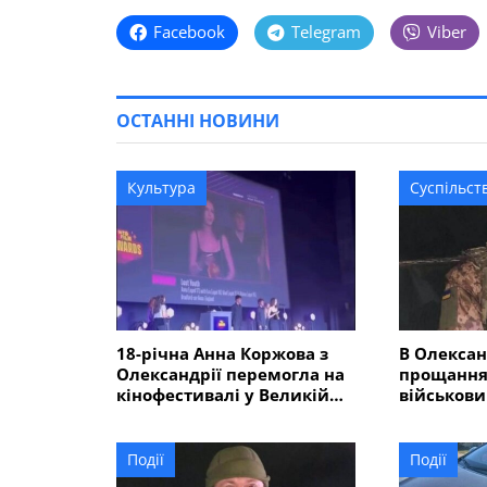
Facebook
Telegram
Viber
ОСТАННІ НОВИНИ
Культура
Суспільст
18-річна Анна Коржова з
В Олексан
Олександрії перемогла на
прощання 
кінофестивалі у Великій
військов
Британії з фільмом
Костінськ
"Втрачена молодість"
в Курські
Події
Події