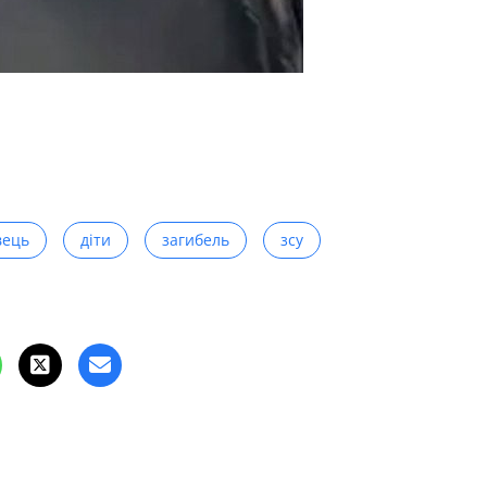
вець
діти
загибель
зсу