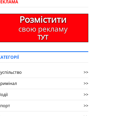
РЕКЛАМА
Розмістити
свою рекламу
ТУТ
КАТЕГОРІЇ
успільство
>>
Кримінал
>>
одії
>>
Спорт
>>