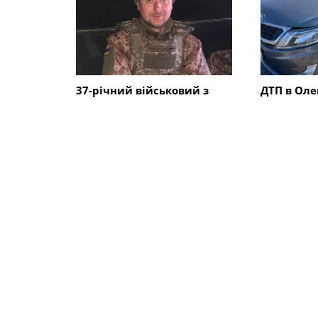
37-річний військовий з
ДТП в Оле
Олександрійської громади
зіткнулис
Леонід Костінський
постражда
загинув в Курській області
СХОЖІ НОВИНИ
Події
Події