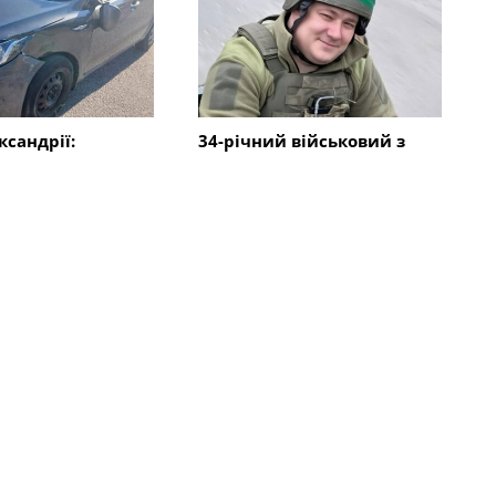
ксандрії:
34-річний військовий з
я два автомобілі,
Олександрії загинув в
в водій
Харківській області
Всі новини
Події