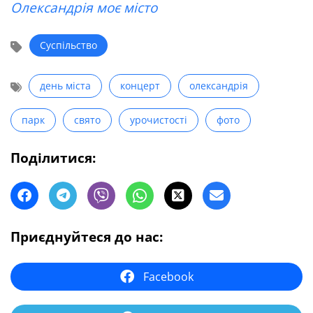
Олександрія моє місто
Суспільство
день міста
концерт
олександрія
парк
свято
урочистості
фото
Поділитися:
Приєднуйтеся до нас:
Facebook