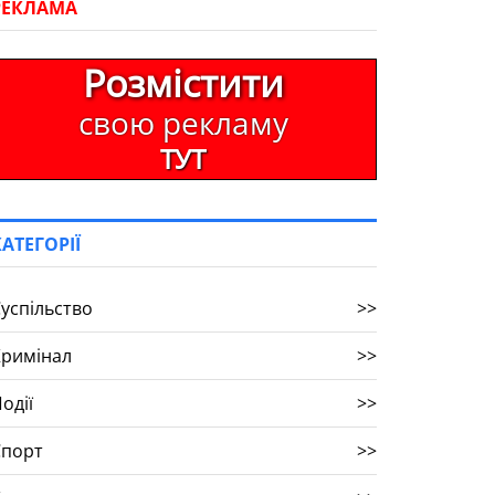
РЕКЛАМА
Розмістити
свою рекламу
ТУТ
КАТЕГОРІЇ
успільство
>>
Кримінал
>>
одії
>>
Спорт
>>