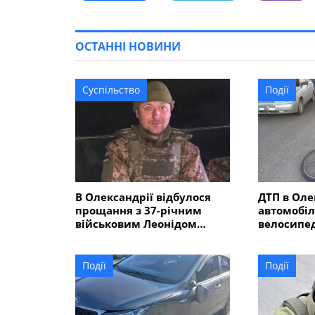
ОСТАННІ НОВИНИ
Суспільство
Події
В Олександрії відбулося
ДТП в Оле
прощання з 37-річним
автомобіл
військовим Леонідом
велосипед
Костінським, який загинув
пішохідно
в Курській області
Події
Події