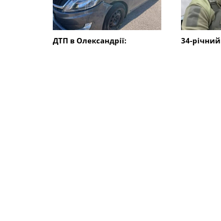
ДТП в Олександрії:
34-річний
зіткнулися два автомобілі,
Олександр
постраждав водій
Харківськ
СХОЖІ НОВИНИ
Суспільство
Суспільст
8 ветеранів з
Педагоги 
Олександрійської громади
отримали
отримали сертифікати на
зарплати,