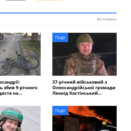
Всі новини
Події
ксандрії:
37-річний військовий з
ь збив 9-річного
Олександрійської громади
иста на
Леонід Костінський
му переході
загинув в Курській області
Події