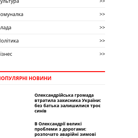
ультура
>>
Комуналка
>>
Влада
>>
олітика
>>
ізнес
>>
ПОПУЛЯРНІ НОВИНИ
Олександрійська громада
втратила захисника України:
без батька залишилися троє
синів
В Олександрії великі
проблеми з дорогами:
розпочато аварійні зимові