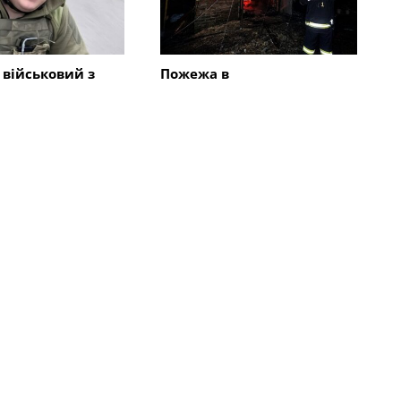
 військовий з
Пожежа в
ії загинув в
Олександрійському
ій області
районі: вогонь спалахнув у
приватному
домоволодінні
Всі новини
во
Суспільство
Олександрії вже
Перший металодетектор
 підвищені
встановили в ліцеї
 але місту бракує
Олександрії для