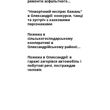
ремонти асфальтного
покриття
"Новорічний експрес бажань"
в Олександрії: конкурси, танці
та зустріч з казковими
персонажами
Пожежа в
сільськогосподарському
кооперативі в
Олександрійському районі:
горів склад і посівний
матеріал
Пожежа в Олександрії: в
гаражі загорівся автомобіль і
побутові речі, постраждав
чоловік