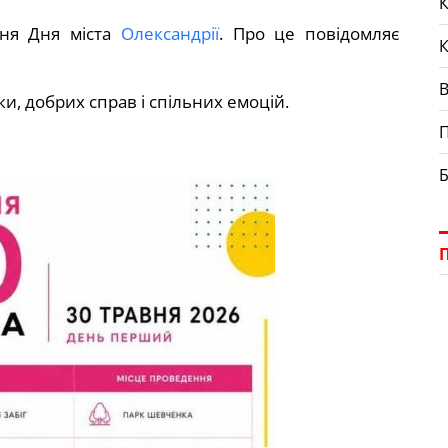
К
ення Дня міста
Олександрії
. Про це повідомляє
ки, добрих справ і спільних емоцій.
П
Б