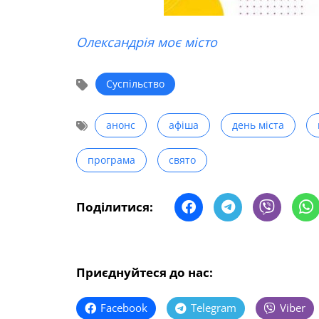
Олександрія моє місто
Суспільство
анонс
афіша
день міста
програма
свято
Поділитися:
Приєднуйтеся до нас:
Facebook
Telegram
Viber