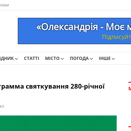
лами
«Олександрія - Моє 
Підписуйте
ІДНИК
СТАТТІ
МІСТО
ПОГОДА
ІНШЕ
грамма святкування 280-річної
ко