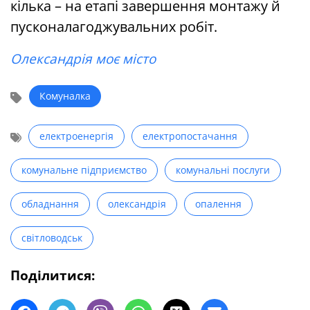
кілька – на етапі завершення монтажу й
пусконалагоджувальних робіт.
Олександрія моє місто
Комуналка
електроенергія
електропостачання
комунальне підприємство
комунальні послуги
обладнання
олександрія
опалення
світловодськ
Поділитися: